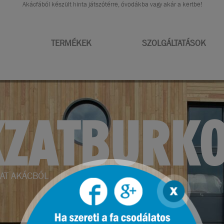
Akácfából készült hinta játszótérre, óvodákba vagy akár a kertbe!
TERMÉKEK
SZOLGÁLTATÁSOK
RENDEZÉS