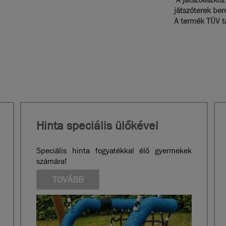
játszóterek be
A termék TÜV t
Hinta speciális ülőkével
Speciális hinta fogyatékkal élő gyermekek
számára!