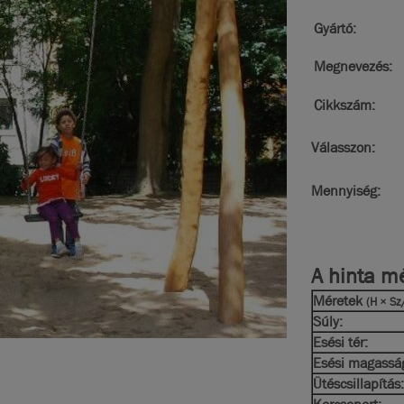
Gyártó:
Megnevezés:
Cikkszám:
Válasszon:
Mennyiség:
A hinta mé
Méretek
(H × Sz
Súly:
Esési tér:
Esési magassá
Ütéscsillapítás: