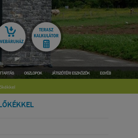
ATTARTÁS
OSZLOPOK
JÁTSZÓTÉRI ESZKÖZÖK
EGYÉB
lőkékkel
ÜLŐKÉKKEL