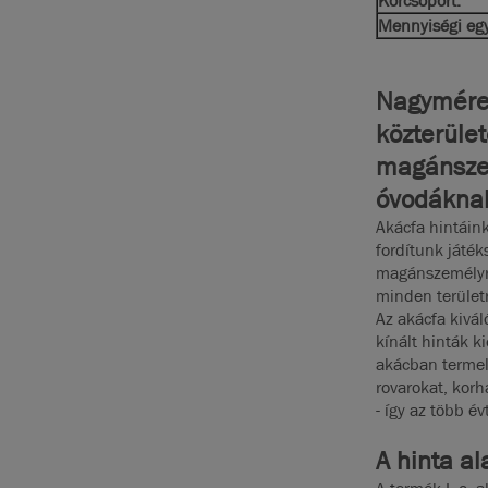
Korcsoport:
Mennyiségi eg
Nagyméret
közterület
magánszem
óvodákna
Akácfa hintáink
fordítunk játék
magánszemélyről
minden terület
Az akácfa kivá
kínált hinták k
akácban termel
rovarokat, kor
- így az több é
A hinta a