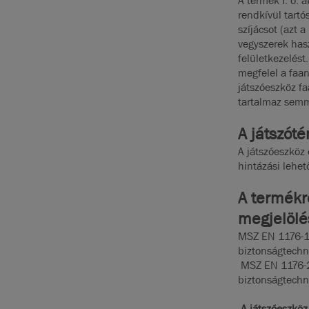
A termék I. o. a
rendkívül tartós
szíjácsot (azt 
vegyszerek hasz
felületkezelés
megfelel a faa
játszóeszköz f
tartalmaz semm
A játszótér
A játszóeszköz
hintázási lehet
A termékr
megjelölé
MSZ EN 1176-1:
biztonságtechn
MSZ EN 1176-2:
biztonságtechn
A játszóeszköz