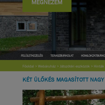
MEGNÉZEM
FELÜLETKEZELÉS
TERASZBURKOLAT
HOMLOKZATBURKO
Főoldal
>
Webáruház
>
Játszótéri eszközök
>
Hinták
KÉT ÜLŐKÉS MAGASÍTOTT NAGY 