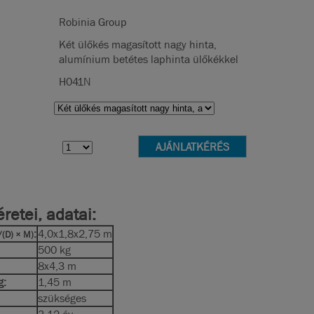
Robinia Group
Két ülőkés magasított nagy hinta,
alumínium betétes laphinta ülőkékkel
H041N
retei, adatai:
:
4,0x1,8x2,75 m
/(D) × M)
500 kg
8x4,3 m
g:
1,45 m
szükséges