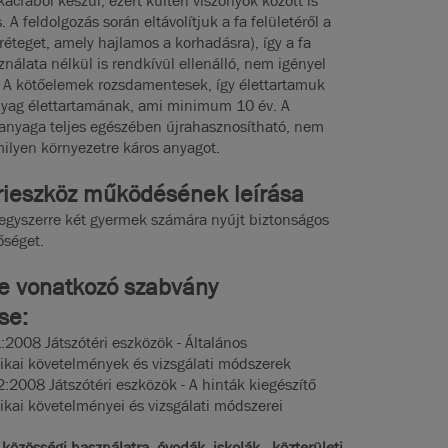
kácfából készül, ezért kültéri viszonyok között is
. A feldolgozás során eltávolítjuk a fa felületéről a
a réteget, amely hajlamos a korhadásra), így a fa
nálata nélkül is rendkívül ellenálló, nem igényel
t. A kötőelemek rozsdamentesek, így élettartamuk
nyag élettartamának, ami minimum 10 év. A
aanyaga teljes egészében újrahasznosítható, nem
ilyen környezetre káros anyagot.
i
eszköz működésének leírása
 egyszerre két gyermek számára nyújt biztonságos
őséget.
e vonatkozó szabvány
se:
2008 Játszótéri eszközök - Általános
ikai követelmények és vizsgálati módszerek
2008 Játszótéri eszközök - A hinták kiegészítő
ikai követelményei és vizsgálati módszerei
 közösségi használatra, óvodák, iskolák, közterületi