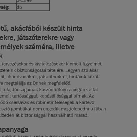
3-12 év
ység:
db
ű, akácfából készült hinta
ekre, játszóterekre vagy
élyek számára, illetve
k
 tervezésekor és kivitelezésekor kiemelt figyelmet
szereink biztonságossá tételére. Legyen szó akár
, akár óvodákról, játszóterekről, hintáink között
re megtalálja az Önnek megfelelőt!
ló tulajdonságainak köszönhetően a cégünk által
iemelt tartóssággal, kopásállósággal bírnak. Az
ődő csersavak és robinetinféleségek a kártevő
hasztó gombákat nem engedik megtelepedni a fában
vtizeden át biztonsággal használható marad.
lapanyaga