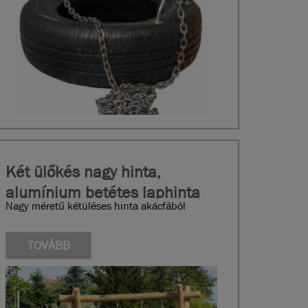
Két ülőkés nagy hinta,
alumínium betétes laphinta
Nagy méretű kétüléses hinta akácfából
ülőkékkel