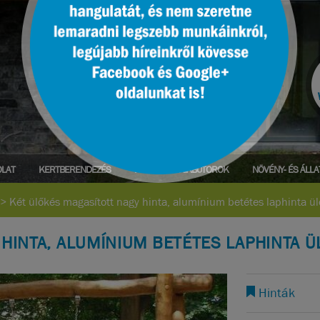
LAT
KERTBERENDEZÉS
PARK- ÉS UTCABÚTOROK
NÖVÉNY- ÉS ÁLL
>
Két ülőkés magasított nagy hinta, alumínium betétes laphinta ü
HINTA, ALUMÍNIUM BETÉTES LAPHINTA 
Hinták