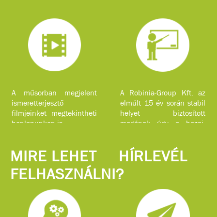
A műsorban megjelent
A Robinia-Group Kft. az
ismeretterjesztő
elmúlt 15 év során stabil
filmjeinket megtekintheti
helyet biztosított
honlapunkon is.
magának úgy a hazai,
mint a nemzetközi piacon
komplex faipari
MIRE LEHET
HÍRLEVÉL
szolgáltatásokkal.
FELHASZNÁLNI?