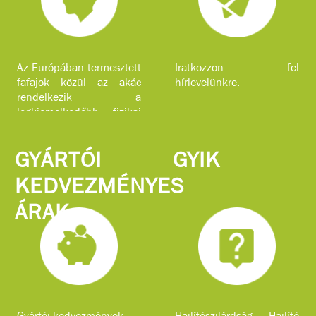
Az Európában termesztett
Iratkozzon fel
fafajok közül az akác
hírlevelünkre.
rendelkezik a
legkiemelkedőbb fizikai
jellemzőkkel.
GYÁRTÓI
GYIK
KEDVEZMÉNYES
ÁRAK
Gyártói kedvezmények
Hajlítószilárdság, Hajlító