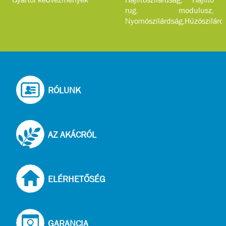
rug. modulusz,
Nyomószilárdság,Húzószilárd
...
RÓLUNK
AZ AKÁCRÓL
ELÉRHETŐSÉG
GARANCIA