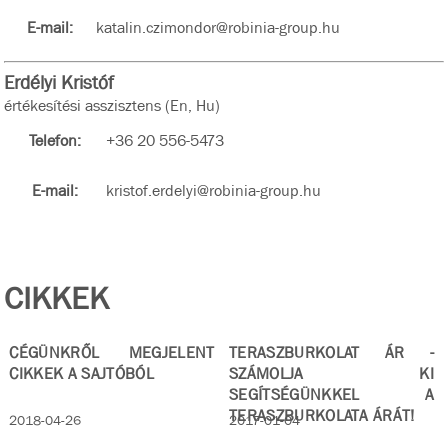
E-mail:
katalin.czimondor@robinia-group.hu
Erdélyi Kristóf
értékesítési asszisztens (En, Hu)
Telefon:
+36 20 556-5473
E-mail:
kristof.erdelyi@robinia-group.hu
CIKKEK
CÉGÜNKRŐL MEGJELENT
TERASZBURKOLAT ÁR -
CIKKEK A SAJTÓBÓL
SZÁMOLJA KI
SEGÍTSÉGÜNKKEL A
TERASZBURKOLATA ÁRÁT!
2018-04-26
2017-01-04