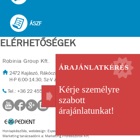
ÁSZF
ELÉRHETŐSÉGEK
Robinia Group Kft.
ÁRAJÁNLATKÉRÉS
2472 Kajászó, Rákóczi út 2/A
H-P 6:00-14:30, Sz-V zárva
Kérje személyre
Tel.: +36 22 455-702, Fax: +36 22 455-702
szabott
árajánlatunkat!
Honlapkészítés
,
webdesign
:
Expedient
Marketing tanácsadónk a:
Marketing Professzorok Kft.