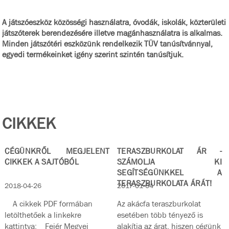
A játszóeszköz közösségi használatra, óvodák, iskolák, közterületi
játszóterek berendezésére illetve magánhasználatra is alkalmas.
Minden játszótéri eszközünk rendelkezik TÜV tanúsítvánnyal,
egyedi termékeinket igény szerint szintén tanúsítjuk.
CIKKEK
CÉGÜNKRŐL MEGJELENT
TERASZBURKOLAT ÁR -
CIKKEK A SAJTÓBÓL
SZÁMOLJA KI
SEGÍTSÉGÜNKKEL A
TERASZBURKOLATA ÁRÁT!
2018-04-26
2017-01-04
A cikkek PDF formában
Az akácfa teraszburkolat
letölthetőek a linkekre
esetében több tényező is
kattintva: Fejér Megyei
alakítja az árat, hiszen cégünk