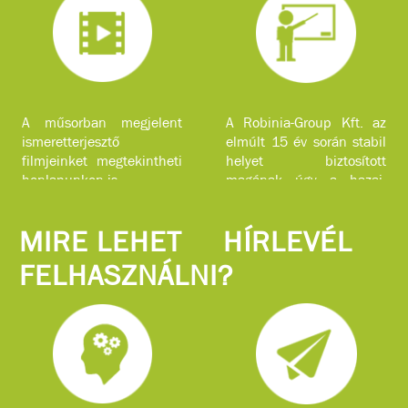
A műsorban megjelent
A Robinia-Group Kft. az
ismeretterjesztő
elmúlt 15 év során stabil
filmjeinket megtekintheti
helyet biztosított
honlapunkon is.
magának úgy a hazai,
mint a nemzetközi piacon
komplex faipari
MIRE LEHET
HÍRLEVÉL
szolgáltatásokkal.
FELHASZNÁLNI?