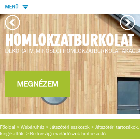
MENÜ
HOMLOKZATBURKOLAT
DEKORATÍV, MINŐSÉGI HOMLOKZATBURKOLAT AKÁCB
MEGNÉZEM
Főoldal
>
Webáruház
>
Játszótéri eszközök
>
Játszótéri tartozékok,
kiegészítők
>
Biztonsági madárfészek hintacsukló