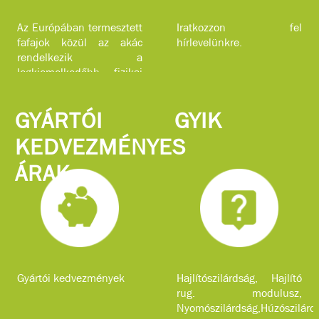
Az Európában termesztett
Iratkozzon fel
fafajok közül az akác
hírlevelünkre.
rendelkezik a
legkiemelkedőbb fizikai
jellemzőkkel.
GYÁRTÓI
GYIK
KEDVEZMÉNYES
ÁRAK
Gyártói kedvezmények
Hajlítószilárdság, Hajlító
rug. modulusz,
Nyomószilárdság,Húzószilárd