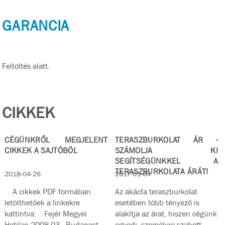
GARANCIA
Feltöltés alatt.
CIKKEK
CÉGÜNKRŐL MEGJELENT
TERASZBURKOLAT ÁR -
CIKKEK A SAJTÓBÓL
SZÁMOLJA KI
SEGÍTSÉGÜNKKEL A
TERASZBURKOLATA ÁRÁT!
2018-04-26
2017-01-04
A cikkek PDF formában
Az akácfa teraszburkolat
letölthetőek a linkekre
esetében több tényező is
kattintva: Fejér Megyei
alakítja az árat, hiszen cégünk
Hetilap 2008.03 Budapest
egyedi, személyre szabott