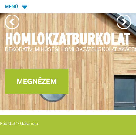
MENÜ
HOMLOKZATBURKOLAT
DEKORATÍV, MINŐSÉGI HOMLOKZATBURKOLAT AKÁCB
MEGNÉZEM
Főoldal
>
Garancia