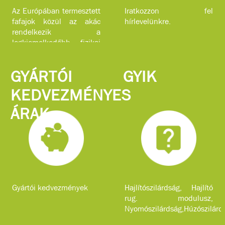
Az Európában termesztett
Iratkozzon fel
fafajok közül az akác
hírlevelünkre.
rendelkezik a
legkiemelkedőbb fizikai
jellemzőkkel.
GYÁRTÓI
GYIK
KEDVEZMÉNYES
ÁRAK
Gyártói kedvezmények
Hajlítószilárdság, Hajlító
rug. modulusz,
Nyomószilárdság,Húzószilárd
...