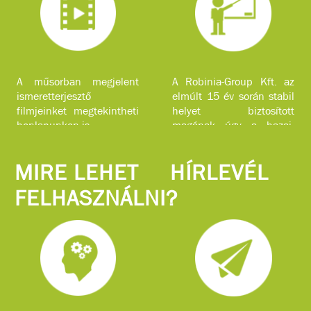
A műsorban megjelent
A Robinia-Group Kft. az
ismeretterjesztő
elmúlt 15 év során stabil
filmjeinket megtekintheti
helyet biztosított
honlapunkon is.
magának úgy a hazai,
mint a nemzetközi piacon
komplex faipari
MIRE LEHET
HÍRLEVÉL
szolgáltatásokkal.
FELHASZNÁLNI?