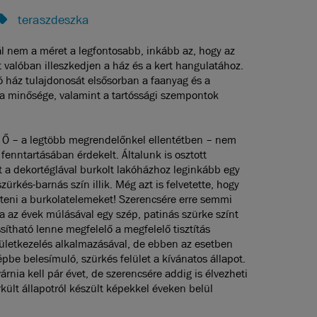
teraszdeszka
ál nem a méret a legfontosabb, inkább az, hogy az
t valóban illeszkedjen a ház és a kert hangulatához.
 ház tulajdonosát elsősorban a faanyag és a
ka minősége, valamint a tartóssági szempontok
 Ő – a legtöbb megrendelőnkel ellentétben – nem
 fenntartásában érdekelt. Általunk is osztott
 a dekortéglával burkolt lakóházhoz leginkább egy
zürkés-barnás szín illik. Még azt is felvetette, hogy
steni a burkolatelemeket! Szerencsére erre semmi
a az évek múlásával egy szép, patinás szürke színt
ssítható lenne megfelelő a megfelelő tisztítás
ületkezelés alkalmazásával, de ebben az esetben
pbe belesímuló, szürkés felület a kívánatos állapot.
árnia kell pár évet, de szerencsére addig is élvezheti
rkült állapotról készült képekkel éveken belül