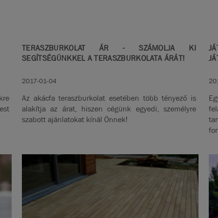
TERASZBURKOLAT ÁR - SZÁMOLJA KI
JÁ
SEGÍTSÉGÜNKKEL A TERASZBURKOLATA ÁRÁT!
JÁ
2017-01-04
20
kre
Az akácfa teraszburkolat esetében több tényező is
Eg
est
alakítja az árat, hiszen cégünk egyedi, személyre
fe
szabott ajánlatokat kínál Önnek!
ta
fo