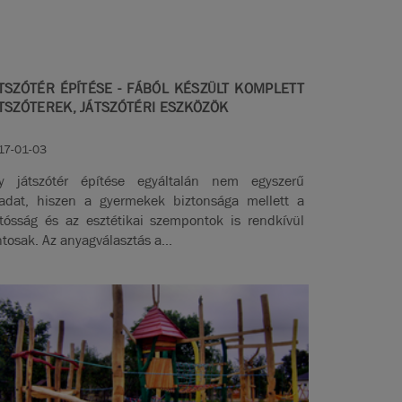
TSZÓTÉR ÉPÍTÉSE - FÁBÓL KÉSZÜLT KOMPLETT
TSZÓTEREK, JÁTSZÓTÉRI ESZKÖZÖK
17-01-03
y játszótér építése egyáltalán nem egyszerű
ladat, hiszen a gyermekek biztonsága mellett a
rtósság és az esztétikai szempontok is rendkívül
ntosak. Az anyagválasztás a...