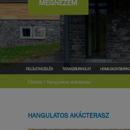
MEGNÉZEM
FELÜLETKEZELÉS
TERASZBURKOLAT
HOMLOKZATBURKO
Főoldal
>
Hangulatos akácterasz
HANGULATOS AKÁCTERASZ