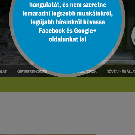
LAT
KERTBERENDEZÉS
PARK- ÉS UTCABÚTOROK
NÖVÉNY- ÉS ÁLL