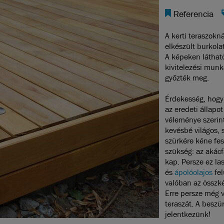
Referencia
A kerti teraszokn
elkészült burkola
A képeken látható
kivitelezési mun
győzték meg.
Érdekesség, hogy
az eredeti állapot
véleménye szerint
kevésbé világos, s
szürkére kéne fe
szükség: az akácf
kap. Persze ez la
és
ápolóolajos
fel
valóban az összké
Erre persze még v
teraszát. A beszü
jelentkezünk!