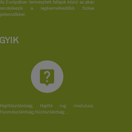
Az Európában termesztett fafajok közül az akác
rendelkezik a legkiemelkedőbb fizikai
jellemzőkkel.
GYIK
Hajlítószilárdság, Hajlító rug. modulusz,
Nyomószilárdság,Húzószilárdság ...