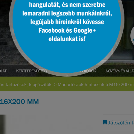
LAT
KERTBERENDEZÉS
PARK- ÉS UTCABÚTOROK
NÖVÉNY- ÉS ÁLL
éri tartozékok, kiegészítők
>
Madárfészek hintacsukló M16x200 
M16X200 MM
Játszótéri t