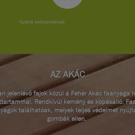
Gyártói kedvezmények
AZ AKÁC
n jelenlévő fajok közül a Fehér Akác faanyaga r
ttartammal. Rendkívül kemény és kopásálló. F
yagok találhatóak, melyek teljes védelmet nyújt
gombák ellen.