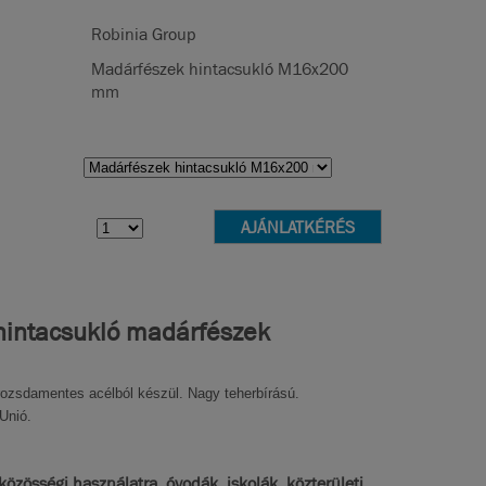
Robinia Group
Madárfészek hintacsukló M16x200
mm
hintacsukló madárfészek
rozsdamentes acélból készül. Nagy teherbírású.
Unió.
közösségi használatra, óvodák, iskolák, közterületi