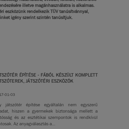
endezésére illetve magánhasználatra is alkalmas.
éri eszközünk rendelkezik TÜV tanúsítvánnyal,
nket igény szerint szintén tanúsítjuk.
TSZÓTÉR ÉPÍTÉSE - FÁBÓL KÉSZÜLT KOMPLETT
TSZÓTEREK, JÁTSZÓTÉRI ESZKÖZÖK
17-01-03
y játszótér építése egyáltalán nem egyszerű
ladat, hiszen a gyermekek biztonsága mellett a
rtósság és az esztétikai szempontok is rendkívül
ntosak. Az anyagválasztás a...