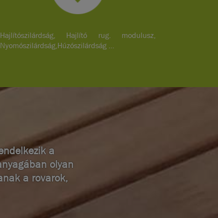
Hajlítószilárdság, Hajlító rug. modulusz,
Nyomószilárdság,Húzószilárdság ...
endelkezik a
aanyagában olyan
anak a rovarok,