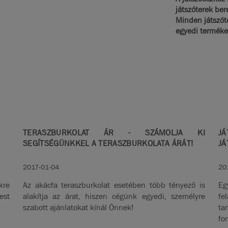
játszóterek ber
Minden játszót
egyedi termékei
TERASZBURKOLAT ÁR - SZÁMOLJA KI
JÁ
SEGÍTSÉGÜNKKEL A TERASZBURKOLATA ÁRÁT!
JÁ
2017-01-04
20
kre
Az akácfa teraszburkolat esetében több tényező is
Eg
est
alakítja az árat, hiszen cégünk egyedi, személyre
fe
szabott ajánlatokat kínál Önnek!
ta
fo