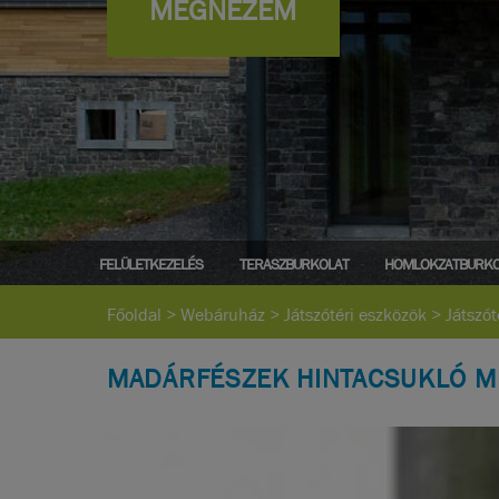
MEGNÉZEM
FELÜLETKEZELÉS
TERASZBURKOLAT
HOMLOKZATBURKO
Főoldal
>
Webáruház
>
Játszótéri eszközök
>
Játszót
MADÁRFÉSZEK HINTACSUKLÓ 