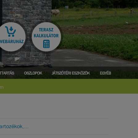
ATTARTÁS
OSZLOPOK
JÁTSZÓTÉRI ESZKÖZÖK
EGYÉB
mm
artozékok,...