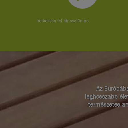
Iratkozzon fel hírlevelünkre.
Az Európába
leghosszabb éle
természetes an