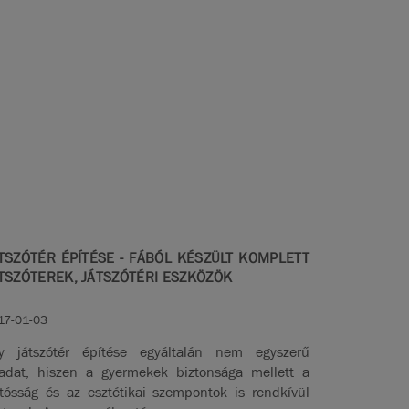
TSZÓTÉR ÉPÍTÉSE - FÁBÓL KÉSZÜLT KOMPLETT
TSZÓTEREK, JÁTSZÓTÉRI ESZKÖZÖK
17-01-03
y játszótér építése egyáltalán nem egyszerű
ladat, hiszen a gyermekek biztonsága mellett a
rtósság és az esztétikai szempontok is rendkívül