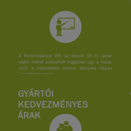
A Robinia-Group Kft. az elmúlt 15 év során
stabil helyet biztosított magának úgy a hazai,
mint a nemzetközi piacon komplex faipari
szolgáltatásokkal.
GYÁRTÓI
KEDVEZMÉNYES
ÁRAK