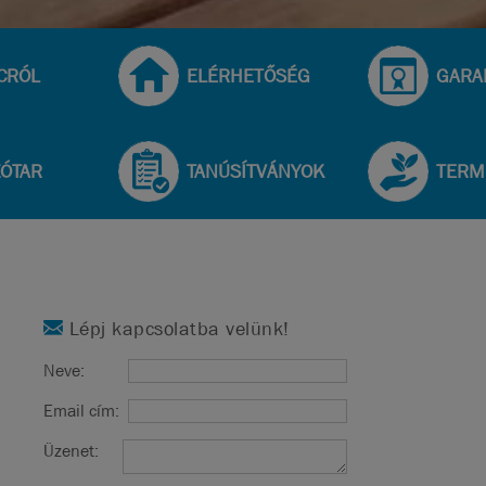
CRÓL
ELÉRHETŐSÉG
GARA
ZÓTAR
TANÚSÍTVÁNYOK
TERM
Lépj kapcsolatba velünk!
Neve:
Email cím:
Üzenet: