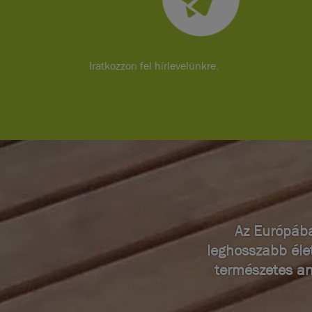
Iratkozzon fel hírlevelünkre.
Az Európába
leghosszabb éle
természetes an