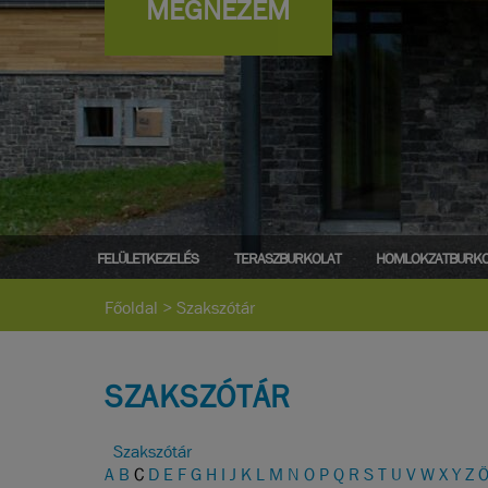
MEGNÉZEM
FELÜLETKEZELÉS
TERASZBURKOLAT
HOMLOKZATBURKO
Főoldal
>
Szakszótár
SZAKSZÓTÁR
Szakszótár
A
B
C
D
E
F
G
H
I
J
K
L
M
N
O
P
Q
R
S
T
U
V
W
X
Y
Z
Ö