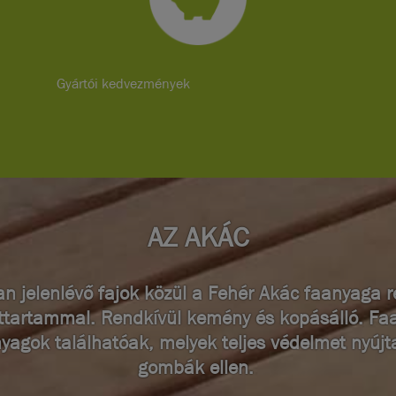
Gyártói kedvezmények
AZ AKÁC
n jelenlévő fajok közül a Fehér Akác faanyaga r
ttartammal. Rendkívül kemény és kopásálló. F
yagok találhatóak, melyek teljes védelmet nyújt
gombák ellen.