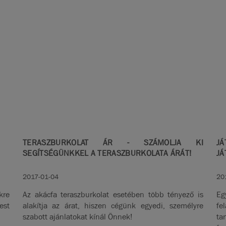
TERASZBURKOLAT ÁR - SZÁMOLJA KI
JÁ
SEGÍTSÉGÜNKKEL A TERASZBURKOLATA ÁRÁT!
JÁ
2017-01-04
20
kre
Az akácfa teraszburkolat esetében több tényező is
Eg
est
alakítja az árat, hiszen cégünk egyedi, személyre
fe
szabott ajánlatokat kínál Önnek!
ta