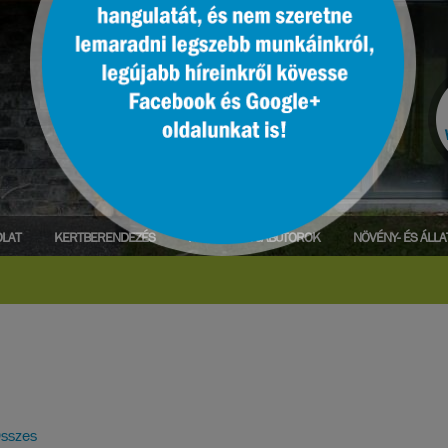
LAT
KERTBERENDEZÉS
PARK- ÉS UTCABÚTOROK
NÖVÉNY- ÉS ÁLL
sszes