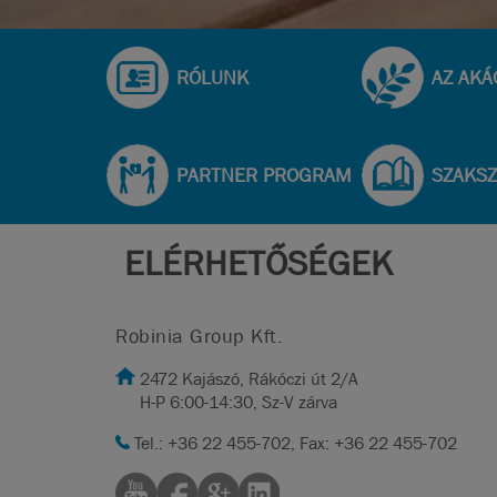
RÓLUNK
AZ AKÁ
PARTNER PROGRAM
SZAKS
ELÉRHETŐSÉGEK
Robinia Group Kft.
2472 Kajászó, Rákóczi út 2/A
H-P 6:00-14:30, Sz-V zárva
Tel.: +36 22 455-702, Fax: +36 22 455-702