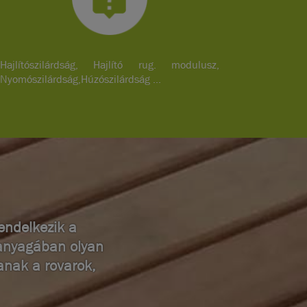
Hajlítószilárdság, Hajlító rug. modulusz,
Nyomószilárdság,Húzószilárdság ...
endelkezik a
aanyagában olyan
anak a rovarok,