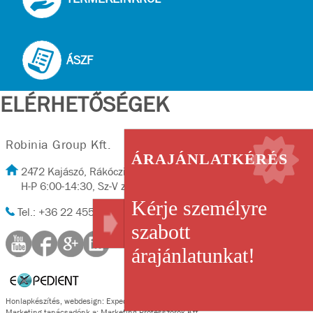
ÁSZF
ELÉRHETŐSÉGEK
Robinia Group Kft.
ÁRAJÁNLATKÉRÉS
2472 Kajászó, Rákóczi út 2/A
H-P 6:00-14:30, Sz-V zárva
Kérje személyre
Tel.: +36 22 455-702, Fax: +36 22 455-702
szabott
árajánlatunkat!
Honlapkészítés
,
webdesign
:
Expedient
Marketing tanácsadónk a:
Marketing Professzorok Kft.