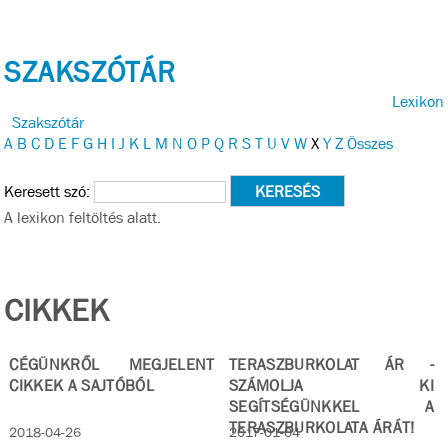
SZAKSZÓTÁR
Lexikon
Szakszótár
A
B
C
D
E
F
G
H
I
J
K
L
M
N
O
P
Q
R
S
T
U
V
W
X
Y
Z
Összes
Keresett szó:
A lexikon feltöltés alatt.
CIKKEK
CÉGÜNKRŐL MEGJELENT
TERASZBURKOLAT ÁR -
CIKKEK A SAJTÓBÓL
SZÁMOLJA KI
SEGÍTSÉGÜNKKEL A
TERASZBURKOLATA ÁRÁT!
2018-04-26
2017-01-04