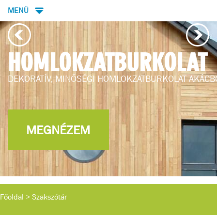
MENÜ
HOMLOKZATBURKOLAT
DEKORATÍV, MINŐSÉGI HOMLOKZATBURKOLAT AKÁCB
MEGNÉZEM
Főoldal
>
Szakszótár