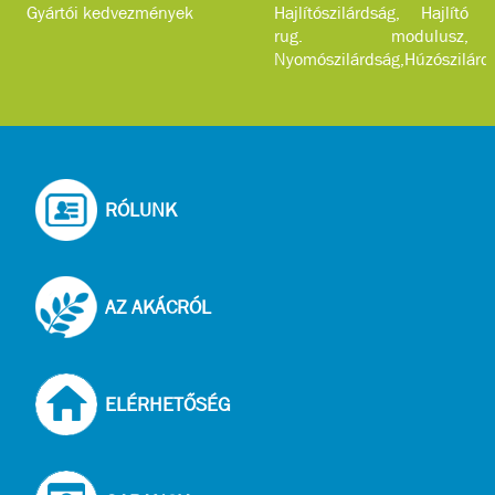
Gyártói kedvezmények
Hajlítószilárdság, Hajlító
rug. modulusz,
Nyomószilárdság,Húzószilárd
...
RÓLUNK
AZ AKÁCRÓL
ELÉRHETŐSÉG