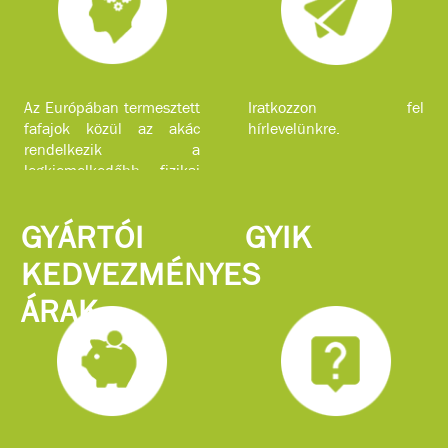
Az Európában termesztett
Iratkozzon fel
fafajok közül az akác
hírlevelünkre.
rendelkezik a
legkiemelkedőbb fizikai
jellemzőkkel.
GYÁRTÓI
GYIK
KEDVEZMÉNYES
ÁRAK