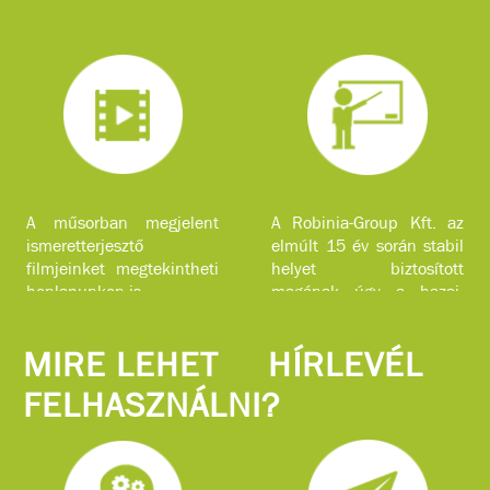
A műsorban megjelent
A Robinia-Group Kft. az
ismeretterjesztő
elmúlt 15 év során stabil
filmjeinket megtekintheti
helyet biztosított
honlapunkon is.
magának úgy a hazai,
mint a nemzetközi piacon
komplex faipari
MIRE LEHET
HÍRLEVÉL
szolgáltatásokkal.
FELHASZNÁLNI?