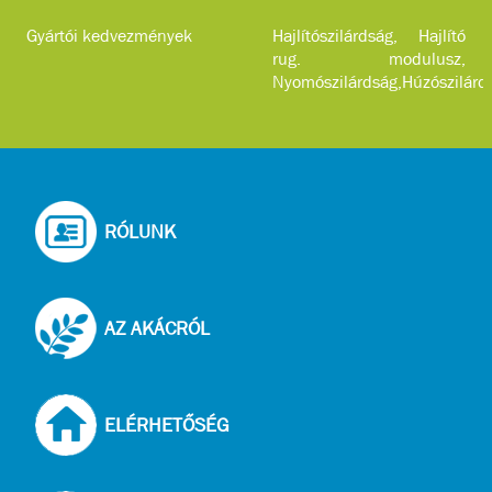
Gyártói kedvezmények
Hajlítószilárdság, Hajlító
rug. modulusz,
Nyomószilárdság,Húzószilárd
...
RÓLUNK
AZ AKÁCRÓL
ELÉRHETŐSÉG