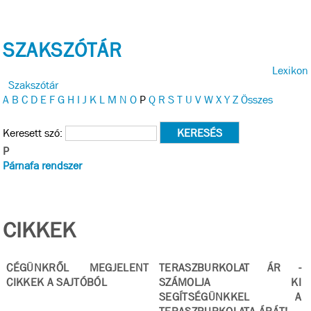
SZAKSZÓTÁR
Lexikon
Szakszótár
A
B
C
D
E
F
G
H
I
J
K
L
M
N
O
P
Q
R
S
T
U
V
W
X
Y
Z
Összes
Keresett szó:
P
Párnafa rendszer
CIKKEK
CÉGÜNKRŐL MEGJELENT
TERASZBURKOLAT ÁR -
CIKKEK A SAJTÓBÓL
SZÁMOLJA KI
SEGÍTSÉGÜNKKEL A