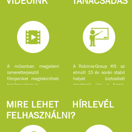
VIDEÓINK
TANÁCSADÁS
A műsorban megjelent
A Robinia-Group Kft. az
ismeretterjesztő
elmúlt 15 év során stabil
filmjeinket megtekintheti
helyet biztosított
honlapunkon is.
magának úgy a hazai,
mint a nemzetközi piacon
komplex faipari
MIRE LEHET
HÍRLEVÉL
szolgáltatásokkal.
FELHASZNÁLNI?