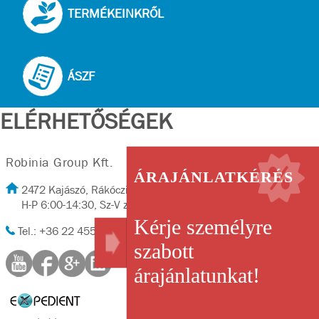
TERMÉKEINKRŐL
ÁSZF
ELÉRHETŐSÉGEK
Robinia Group Kft.
ÁRAJÁNLATKÉRÉS
2472 Kajászó, Rákóczi út 2/A
H-P 6:00-14:30, Sz-V zárva
Kérje személyre
Tel.: +36 22 455-702, Fax: +36 22 455-702
szabott
árajánlatunkat!