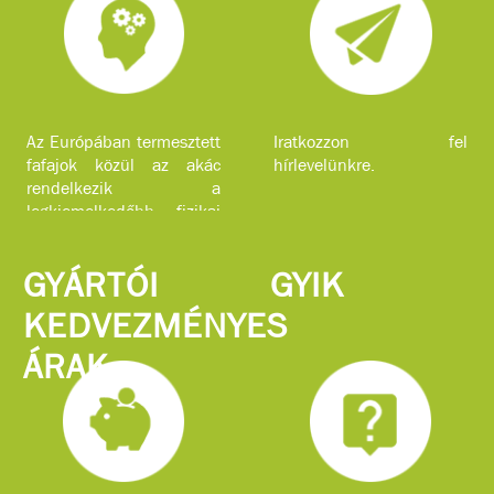
Az Európában termesztett
Iratkozzon fel
fafajok közül az akác
hírlevelünkre.
rendelkezik a
legkiemelkedőbb fizikai
jellemzőkkel.
GYÁRTÓI
GYIK
KEDVEZMÉNYES
ÁRAK