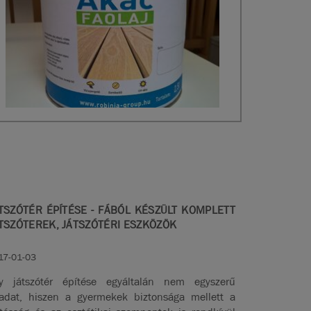
TSZÓTÉR ÉPÍTÉSE - FÁBÓL KÉSZÜLT KOMPLETT
TSZÓTEREK, JÁTSZÓTÉRI ESZKÖZÖK
17-01-03
y játszótér építése egyáltalán nem egyszerű
ladat, hiszen a gyermekek biztonsága mellett a