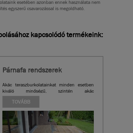
olataink esetében azonban ennek használata nem
zítés egyszerű csavarozással is megoldható.
ápolásához kapcsolódó termékeink:
Párnafa rendszerek
Akác teraszburkolatainkat minden esetben
kiváló minőségű, szintén akác
párnafarendszerrel k