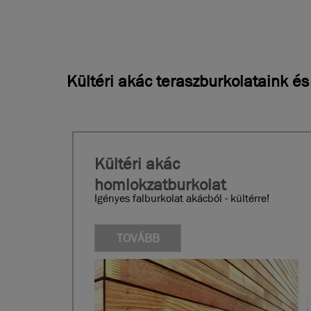
Kültéri akác teraszburkolataink é
Kültéri akác
homlokzatburkolat
Igényes falburkolat akácból - kültérre!