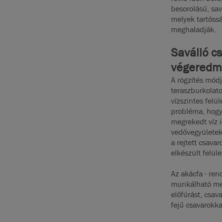
besorolású, sa
melyek tartóss
meghaladják.
Saválló cs
végeredm
A rögzítés mód
teraszburkolato
vízszintes felü
probléma, hogy 
megrekedt víz i
vedővegyületek
a rejtett csava
elkészült felül
Az akácfa - re
munkálható meg
előfúrást, csav
fejű csavarokk