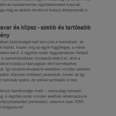
válló és rozsdamentes rögzítőelemeket használ,
ága még az akácfa rendkívül hosszú élettartamát is
avar és klipsz - szebb és tartósabb
ény
jában különbséget kell tennünk a homlokzat-, és
k között, hiszen míg az egyik függőleges, a másik
letetre kerül. A rögzítés során leggyakrabban fellépő
a csavarhelyekben vízcsapda alakul ki, ahol a
dővel kioldja a faanyagban lévő természetes
et. Így teraszburkolataink esetében minden esetben
rozású, klipszes módszert javasoljuk, hiszen az így
et nemcsak szebb, de sokkal tartósabb is lesz.
ndkívüli keménysége miatt – viszonylag nehezen
. A rögzítés során minden esetben alkalmazzunk
arfej-süllyesztést (zenkolást), valamint csak TORX
al dolgozzunk!