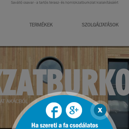
Saválló csavar - a tartós terasz- és homlokzatburkolat kialakításáért
TERMÉKEK
SZOLGÁLTATÁSOK
RENDEZÉS