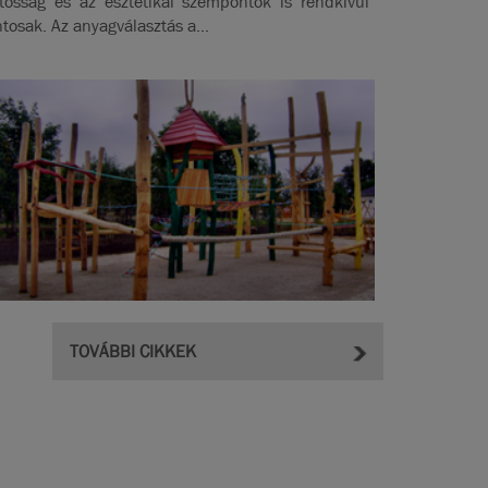
rtósság és az esztétikai szempontok is rendkívül
ntosak. Az anyagválasztás a...
TOVÁBBI CIKKEK