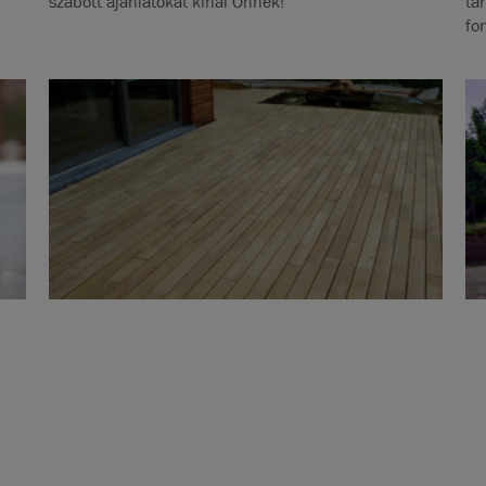
szabott ajánlatokat kínál Önnek!
ta
fo