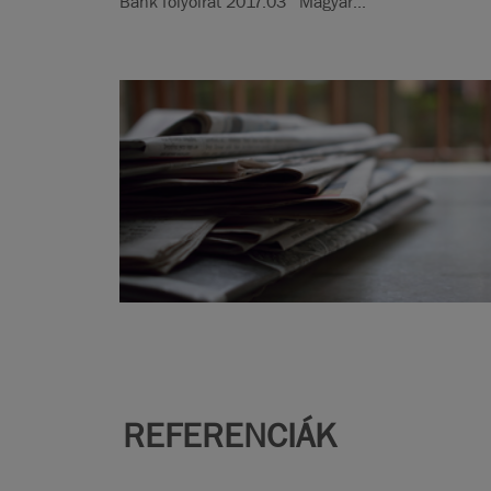
Bank folyóirat 2017.03 Magyar...
REFERENCIÁK