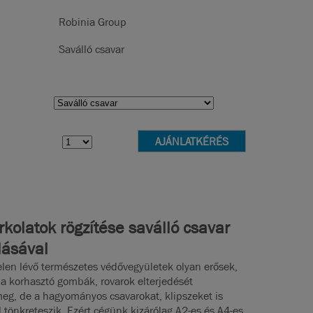
Robinia Group
Saválló csavar
kolatok rögzítése saválló csavar
lásával
elen lévő természetes védővegyületek olyan erősek,
a korhasztó gombák, rovarok elterjedését
eg, de a hagyományos csavarokat, klipszeket is
l tönkreteszik. Ezért cégünk kizárólag A2-es és A4-es