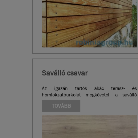
Saválló csavar
Az igazán tartós akác terasz- és
homlokzatburkolat megköveteli a saválló
anyagból készült