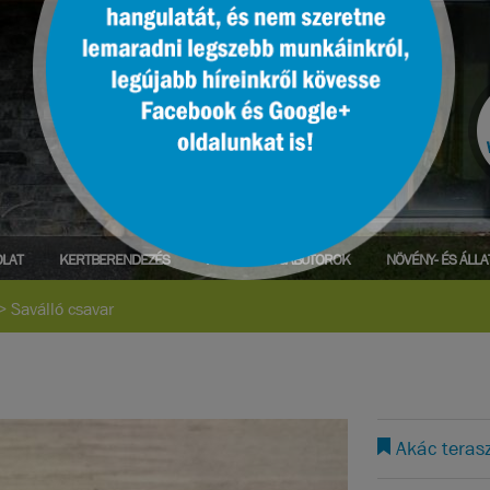
LAT
KERTBERENDEZÉS
PARK- ÉS UTCABÚTOROK
NÖVÉNY- ÉS ÁLL
>
Saválló csavar
Akác teras