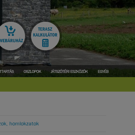
ATTARTÁS
OSZLOPOK
JÁTSZÓTÉRI ESZKÖZÖK
EGYÉB
zok, homlokzatok