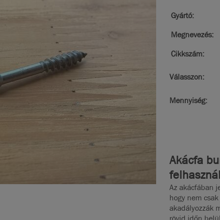
Gyártó:
Megnevezés:
Cikkszám:
Válasszon:
Mennyiség:
Akácfa bur
felhaszná
Az akácfában j
hogy nem csak 
akadályozzák m
rövid időn belü