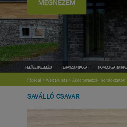
MEGNÉZEM
FELÜLETKEZELÉS
TERASZBURKOLAT
HOMLOKZATBURKO
Főoldal
>
Webáruház
>
Akác teraszok, homlokzatok
SAVÁLLÓ CSAVAR