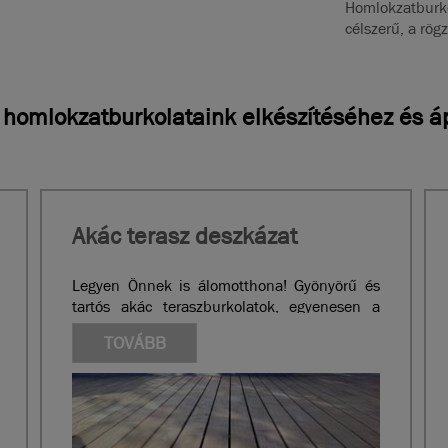
Homlokzatburk
célszerű, a rög
s homlokzatburkolataink elkészítéséhez és 
Akác terasz deszkázat
Legyen Önnek is álomotthona! Gyönyörű és
tartós akác teraszburkolatok, egyenesen a
gyártót