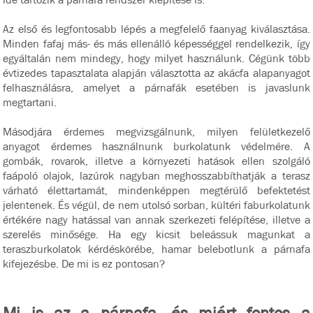
Az első és legfontosabb lépés a megfelelő faanyag kiválasztása.
Minden fafaj más- és más ellenálló képességgel rendelkezik, így
egyáltalán nem mindegy, hogy milyet használunk. Cégünk több
évtizedes tapasztalata alapján választotta az akácfa alapanyagot
felhasználásra, amelyet a párnafák esetében is javaslunk
megtartani.
Másodjára érdemes megvizsgálnunk, milyen felületkezelő
anyagot érdemes használnunk burkolatunk védelmére. A
gombák, rovarok, illetve a környezeti hatások ellen szolgáló
faápoló olajok, lazúrok nagyban meghosszabbíthatják a terasz
várható élettartamát, mindenképpen megtérülő befektetést
jelentenek. És végül, de nem utolsó sorban, kültéri faburkolatunk
értékére nagy hatással van annak szerkezeti felépítése, illetve a
szerelés minősége. Ha egy kicsit beleássuk magunkat a
teraszburkolatok kérdéskörébe, hamar belebotlunk a párnafa
kifejezésbe. De mi is ez pontosan?