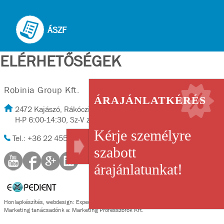
ÁSZF
ELÉRHETŐSÉGEK
Robinia Group Kft.
ÁRAJÁNLATKÉRÉS
2472 Kajászó, Rákóczi út 2/A
H-P 6:00-14:30, Sz-V zárva
Kérje személyre
Tel.: +36 22 455-702, Fax: +36 22 455-702
szabott
árajánlatunkat!
Honlapkészítés
,
webdesign
:
Expedient
Marketing tanácsadónk a:
Marketing Professzorok Kft.