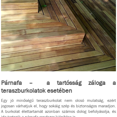
Párnafa – a tartósság záloga a
teraszburkolatok esetében
Egy jó minőségű teraszburkolat nem olcsó mulatság, ezért
jogosan várhatjuk el, hogy sokáig szép és biztonságos maradjon.
A burkolat élettartamát azonban számos dolog befolyásolja, és
ide tartozik a párnafa rendszer kiépítése is.