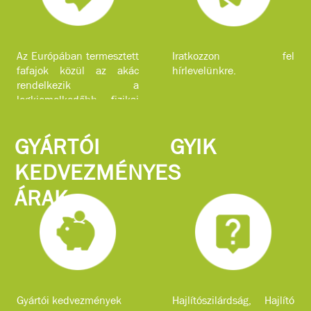
Az Európában termesztett
Iratkozzon fel
fafajok közül az akác
hírlevelünkre.
rendelkezik a
legkiemelkedőbb fizikai
jellemzőkkel.
GYÁRTÓI
GYIK
KEDVEZMÉNYES
ÁRAK
Gyártói kedvezmények
Hajlítószilárdság, Hajlító