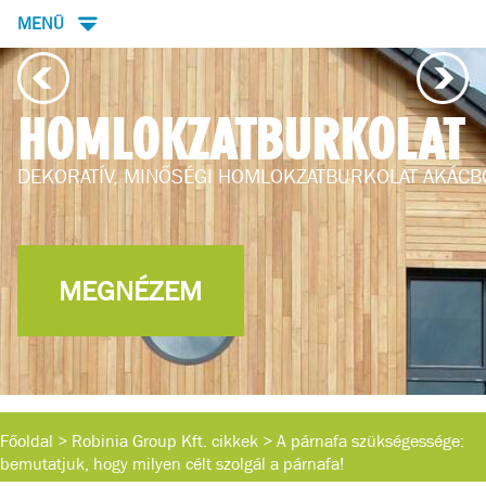
MENÜ
KERTBERENDEZÉS
ÓL
KERTI BÚTOROK, KERTÉPÍTÉS
MEGNÉZEM
Főoldal
>
Robinia Group Kft. cikkek
>
A párnafa szükségessége:
bemutatjuk, hogy milyen célt szolgál a párnafa!