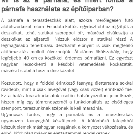
Mi is az a párnafa, és miért fontos a
párnafa használata az építőiparban?
A párnafa a teraszdeszkák alatt, azokra merőlegesen futó
alátétszerkezeti elem. Feladata kettős: egyrészt ehhez rögzítjük a
deszkákat, tehát statikai szereppel bír, másrészt elválasztja a
deszkákat az aljzattól. Nézzük először a statikai részt! A
legmagasabb teherbírású deszkázat előnyeit is csak megfelelő
alátámasztás mellett élvezhetjük. Általános ökölszabály, hogy
legfeljebb 40 cm-es közökkel érdemes párnafázni. Ez egyrészt
nagyban lecsökkenti a későbbi vetemedések kockázatát,
másrészt stabillá teszi a deszkázatot.
Köztudott, hogy a földdel érintkező faanyag élettartama sokkal
rövidebb, mint a csak levegővel (vagy csak vízzel) érintkező fáé.
Ez a hatás teraszburkolatok esetén hatványozottan jelentkezik,
hiszen míg egy támrendszernél a funkcionalitás az elsődleges
szempont, teraszunknak szépnek is kell maradnia.
Ugyancsak fontos, hogy a párnafák és a teraszdeszkák
ugyanazon faanyagból készüljenek. A különböző fafajokból
készült elemek máshogyan reagálnak a környezet változásaira, és
ebből kifolyólag más-más élettartammal rendelkeznek.