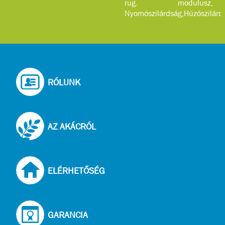
rug. modulusz,
Nyomószilárdság,Húzószilárd
...
RÓLUNK
AZ AKÁCRÓL
ELÉRHETŐSÉG
GARANCIA