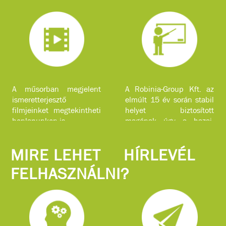
A műsorban megjelent
A Robinia-Group Kft. az
ismeretterjesztő
elmúlt 15 év során stabil
filmjeinket megtekintheti
helyet biztosított
honlapunkon is.
magának úgy a hazai,
mint a nemzetközi piacon
komplex faipari
MIRE LEHET
HÍRLEVÉL
szolgáltatásokkal.
FELHASZNÁLNI?