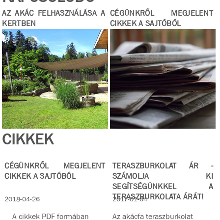
AZ AKÁC FELHASZNÁLÁSA A
CÉGÜNKRŐL MEGJELENT
KERTBEN
CIKKEK A SAJTÓBÓL
CIKKEK
CÉGÜNKRŐL MEGJELENT
TERASZBURKOLAT ÁR -
CIKKEK A SAJTÓBÓL
SZÁMOLJA KI
SEGÍTSÉGÜNKKEL A
TERASZBURKOLATA ÁRÁT!
2018-04-26
2017-01-04
A cikkek PDF formában
Az akácfa teraszburkolat