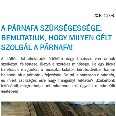
2016.11.08.
A PÁRNAFA SZÜKSÉGESSÉGE:
BEMUTATJUK, HOGY MILYEN CÉLT
SZOLGÁL A PÁRNAFA!
A kültéri faburkolatunk értékére nagy hatással van annak
szerkezeti felépítése, illetve a szerelés minősége. Ha egy kicsit
beleássuk magunkat a teraszburkolatok kérdéskörébe, hamar
belebotlunk a párnafa kifejezésbe. De mi is pontosan a párnafa,
és miért szükséges erre nagy hangsúlyt fektetni? Szakértőnk
leírásából megtudhatja, mi mindenre kell ügyelni a párnafák
esetében!