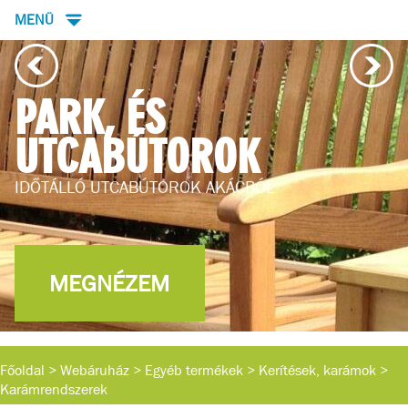
MENÜ
NÖVÉNY ÉS
ÁLLATTARTÁS
IDŐTÁLLÓ KARÓ-, ÉS KARÁMRENDSZER
Főoldal
>
Webáruház
>
Egyéb termékek
>
Kerítések, karámok
>
Karámrendszerek