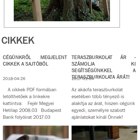
CIKKEK
CÉGÜNKRŐL MEGJELENT
TERASZBURKOLAT ÁR -
CIKKEK A SAJTÓBÓL
SZÁMOLJA KI
SEGÍTSÉGÜNKKEL A
TERASZBURKOLATA ÁRÁT!
2018-04-26
2017-01-04
A cikkek PDF formában
Az akácfa teraszburkolat
letölthetőek a linkekre
esetében több tényező is
kattintva: Fejér Megyei
alakítja az árat, hiszen cégünk
Hetilap 2008.03 Budapest
egyedi, személyre szabott
Bank folyóirat 2017.03
ajánlatokat kínál Önnek!
Magyar...