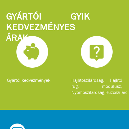
jellemzőkkel.
GYÁRTÓI
GYIK
KEDVEZMÉNYES
ÁRAK
Gyártói kedvezmények
Hajlítószilárdság, Hajlító
rug. modulusz,
Nyomószilárdság,Húzószilárd
...