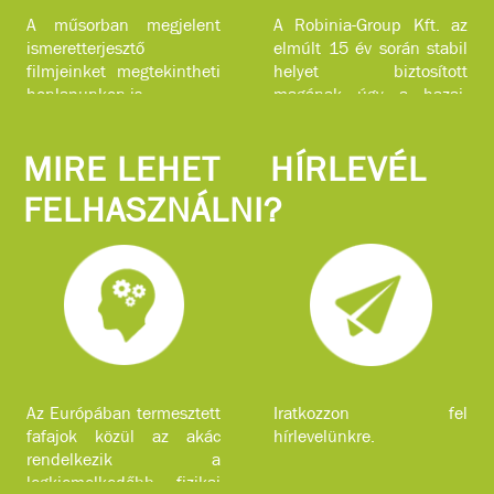
A műsorban megjelent
A Robinia-Group Kft. az
ismeretterjesztő
elmúlt 15 év során stabil
filmjeinket megtekintheti
helyet biztosított
honlapunkon is.
magának úgy a hazai,
mint a nemzetközi piacon
komplex faipari
MIRE LEHET
HÍRLEVÉL
szolgáltatásokkal.
FELHASZNÁLNI?
Az Európában termesztett
Iratkozzon fel
fafajok közül az akác
hírlevelünkre.
rendelkezik a
legkiemelkedőbb fizikai