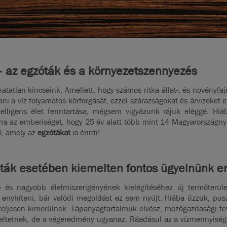
 – az egzóták és a környezetszennyezés
hatatlan kincseink. Amellett, hogy számos ritka állat-, és növényf
ni a víz folyamatos körforgását, ezzel szárazságokat és árvizeket e
ntelligens élet fenntartása, mégsem vigyázunk rájuk eléggé. Hi
rra az emberiséget, hogy 25 év alatt több mint 14 Magyarországnyi
ő, amely az
egzótákat
is érinti!
óták esetében kiemelten fontos ügyelnünk er
s nagyobb élelmiszerigényének kielégítéséhez új termőterüle
 enyhíteni, bár valódi megoldást ez sem nyújt. Hiába űzzük, pusztí
tt teljesen kimerülnek. Tápanyagtartalmuk elvész, mezőgazdasági t
geltetnek, de a végeredmény ugyanaz. Ráadásul az a vízmennyiség,