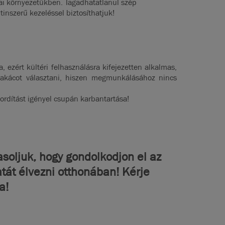
azai környezetükben. Tagadhatatlanul szép
tinszerű kezeléssel biztosíthatjuk!
a, ezért kültéri felhasználásra kifejezetten alkalmas,
 akácot választani, hiszen megmunkálásához nincs
fordítást igényel csupán karbantartása!
soljuk, hogy gondolkodjon el az
tát élvezni otthonában! Kérje
a!