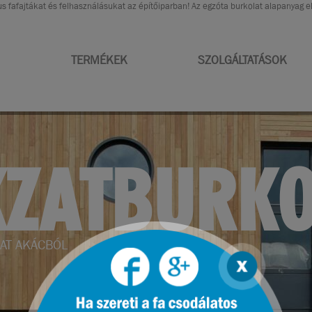
s fafajtákat és felhasználásukat az építőiparban! Az egzóta burkolat alapanyag 
TERMÉKEK
SZOLGÁLTATÁSOK
RENDEZÉS