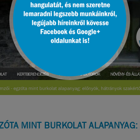
LAT
KERTBERENDEZÉS
PARK- ÉS UTCABÚTOROK
NÖVÉNY- ÉS ÁLL
emzői - egzóta mint burkolat alapanyag: előnyök, hátrányok szakér
GZÓTA MINT BURKOLAT ALAPANYAG