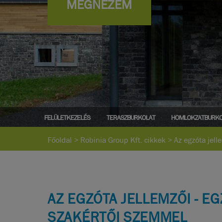
MEGNÉZEM
FELÜLETKEZELÉS
TERASZBURKOLAT
HOMLOKZATBURKO
Főoldal
>
Robinia Group Kft. cikkek
>
Az egzóta jell
AZ EGZÓTA JELLEMZŐI - E
SZAKÉRTŐI SZEMMEL