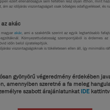
éppen ezért ellenállóságuk sem feltétlen lesz olyan itthon, mint h
t, ám az időjárás viszontagságait csak bőséges odafigyeléssel, és ru
: az akác
 a magyar
akác
, ami a szakértők szerint az egyik legtartósabb fafajt
egzótáknál. Környezettudatosság szempontjából is érdemes az
vid időn belül újratelepítjük.
árási viszontagságoknak is tökéletesen ellen áll, így minimális rá
tósan gyönyörű végeredmény érdekében java
sén, amennyiben szeretné a fa meleg hangula
zemélyre szabott árajánlatunkat
IDE
kattintv