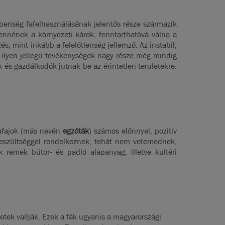
mberiség fafelhasználásának jelentős része származik
lennének a környezeti károk, fenntarthatóvá válna a
, mint inkább a felelőtlenség jellemző. Az instabil,
z ilyen jellegű tevékenységek nagy része még mindig
 és gazdálkodók jutnak be az érintetlen területekre.
é.
fafajok (más nevén
egzóták
) számos előnnyel, pozitív
feszültséggel rendelkeznek, tehát nem vetemednek,
 remek bútor- és padló alapanyag, illetve kültéri
tek vallják. Ezek a fák ugyanis a magyarországi