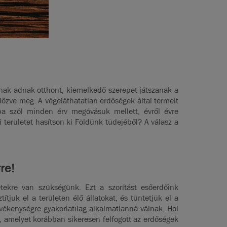
ajnak adnak otthont, kiemelkedő szerepet játszanak a
lőzve meg. A végeláthatatlan erdőségek által termelt
ába szól minden érv megóvásuk mellett, évről évre
 területet hasítson ki Földünk tüdejéből? A válasz a
re!
tekre van szükségünk. Ezt a szorítást esőerdőink
tjuk el a területen élő állatokat, és tüntetjük el a
evékenységre gyakorlatilag alkalmatlanná válnak. Hol
 amelyet korábban sikeresen felfogott az erdőségek