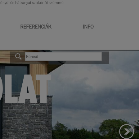
előnyei és hátrányai szakértői szemmel
REFERENCIÁK
INFO