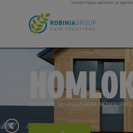
Ismerje meg az egzótákat, az egzotiku
KERTBE
KERTI BÚTOROK, KERTÉPÍTÉS