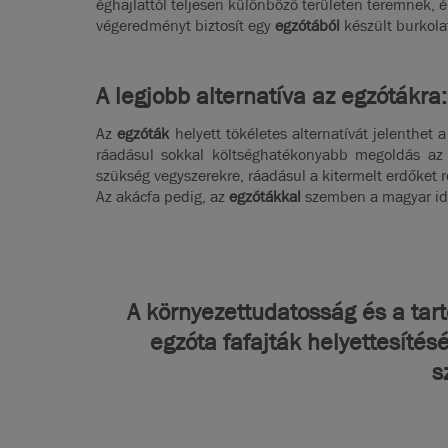
éghajlattól teljesen különböző területen teremnek, 
végeredményt biztosít egy
egzótából
készült burkola
A legjobb alternatíva az egzótákra
Az
egzóták
helyett tökéletes alternatívát jelenthet
ráadásul sokkal költséghatékonyabb megoldás az 
szükség vegyszerekre, ráadásul a kitermelt erdőket rö
Az akácfa pedig, az
egzótákkal
szemben a magyar időj
A környezettudatosság és a tar
egzóta
fafajták helyettesíté
s