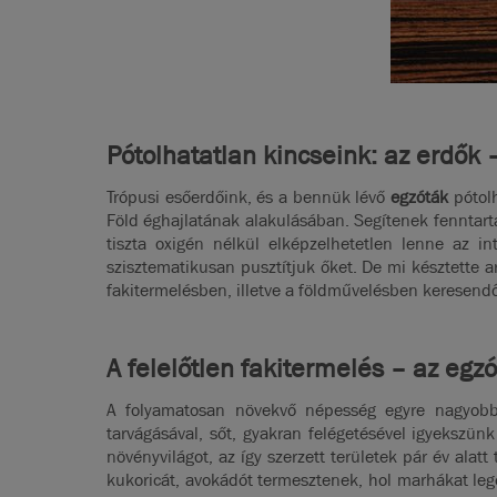
Pótolhatatlan kincseink: az erdők
Trópusi esőerdőink, és a bennük lévő
egzóták
pótol
Föld éghajlatának alakulásában. Segítenek fenntarta
tiszta oxigén nélkül elképzelhetetlen lenne az i
szisztematikusan pusztítjuk őket. De mi késztette a
fakitermelésben, illetve a földművelésben keresend
A felelőtlen fakitermelés – az egz
A folyamatosan növekvő népesség egyre nagyobb é
tarvágásával, sőt, gyakran felégetésével igyekszünk
növényvilágot, az így szerzett területek pár év ala
kukoricát, avokádót termesztenek, hol marhákat le