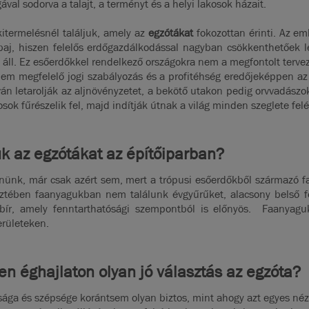
val sodorva a talajt, a terményt és a helyi lakosok házait.
itermelésnél találjuk, amely az
egzótákat
fokozottan érinti. Az e
l baj, hiszen felelős erdőgazdálkodással nagyban csökkenthetőek 
áll. Ez esőerdőkkel rendelkező országokra nem a megfontolt tervezés
nem megfelelő jogi szabályozás és a profitéhség eredőjeképpen a
án letarolják az aljnövényzetet, a bekötő utakon pedig orvvadászok
sok fűrészelik fel, majd indítják útnak a világ minden szeglete fel
ük az egzótákat az építőiparban?
esnünk, már csak azért sem, mert a trópusi esőerdőkből származó 
eztében faanyagukban nem találunk évgyűrűket, alacsony belső 
bír, amely fenntarthatósági szempontból is előnyös. Faanyaguk
erületeken.
en éghajlaton olyan jó választás az egzóta?
ága és szépsége korántsem olyan biztos, mint ahogy azt egyes néze