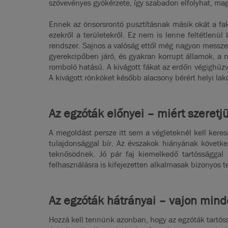
szövevényes gyökérzete, így szabadon elfolyhat, magá
Ennek az önsorsrontó pusztításnak másik okát a fak
ezekről a területekről. Ez nem is lenne feltétlenü
rendszer. Sajnos a valóság ettől még nagyon messze 
gyerekcipőben járó, és gyakran korrupt államok, a 
romboló hatású. A kivágott fákat az erdőn végighúzv
A kivágott rönköket később alacsony bérért helyi lako
Az egzóták előnyei – miért szeretj
A megoldást persze itt sem a végleteknél kell ker
tulajdonsággal bír. Az évszakok hiányának követk
teknősödnek. Jó pár faj kiemelkedő tartóssággal 
felhasználásra is kifejezetten alkalmasak bizonyos t
Az egzóták hátrányai – vajon mind
Hozzá kell tennünk azonban, hogy az egzóták tartóss