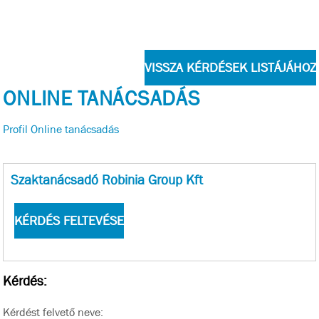
vagy ha megefelelo a beton minosege, akkor mehet ra rogton a
parnafa? Milyen vastagsaggal szamoljunk (padolopon nelkul), 4,4
cm? Elore
ONLINE TANÁCSADÁS
Profil
Online tanácsadás
Szaktanácsadó Robinia Group Kft
Kérdés:
Kérdést felvető neve: