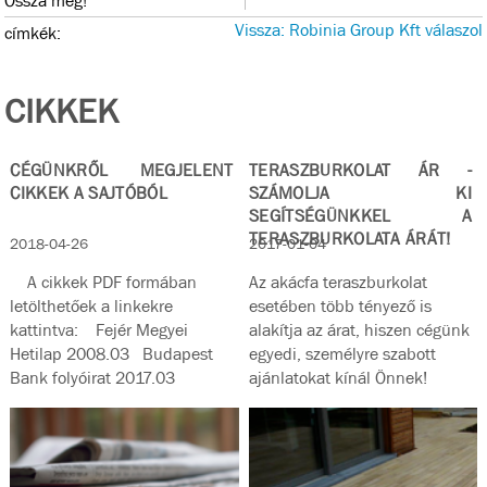
Ossza meg!
Vissza: Robinia Group Kft válaszol
címkék:
CIKKEK
CÉGÜNKRŐL MEGJELENT
TERASZBURKOLAT ÁR -
CIKKEK A SAJTÓBÓL
SZÁMOLJA KI
SEGÍTSÉGÜNKKEL A
TERASZBURKOLATA ÁRÁT!
2018-04-26
2017-01-04
A cikkek PDF formában
Az akácfa teraszburkolat
letölthetőek a linkekre
esetében több tényező is
kattintva: Fejér Megyei
alakítja az árat, hiszen cégünk
Hetilap 2008.03 Budapest
egyedi, személyre szabott
Bank folyóirat 2017.03
ajánlatokat kínál Önnek!
Magyar...