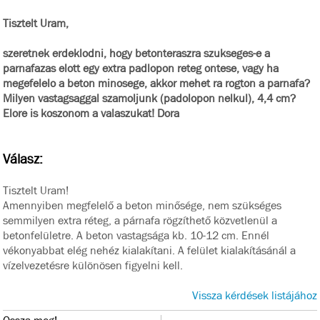
Tisztelt Uram,
szeretnek erdeklodni, hogy betonteraszra szukseges-e a
parnafazas elott egy extra padlopon reteg ontese, vagy ha
megefelelo a beton minosege, akkor mehet ra rogton a parnafa?
Milyen vastagsaggal szamoljunk (padolopon nelkul), 4,4 cm?
Elore is koszonom a valaszukat! Dora
Válasz:
Tisztelt Uram!
Amennyiben megfelelő a beton minősége, nem szükséges
semmilyen extra réteg, a párnafa rögzíthető közvetlenül a
betonfelületre. A beton vastagsága kb. 10-12 cm. Ennél
vékonyabbat elég nehéz kialakítani. A felület kialakításánál a
vízelvezetésre különösen figyelni kell.
Vissza kérdések listájához