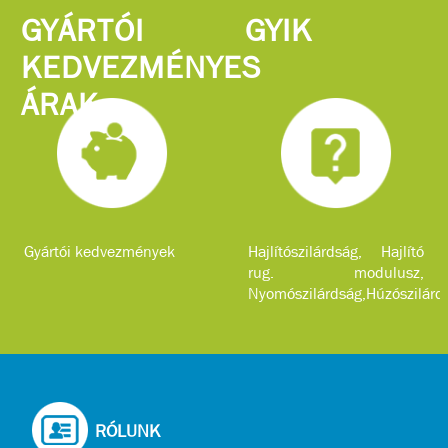
GYÁRTÓI
GYIK
KEDVEZMÉNYES
ÁRAK
Gyártói kedvezmények
Hajlítószilárdság, Hajlító
rug. modulusz,
Nyomószilárdság,Húzószilárd
...
RÓLUNK