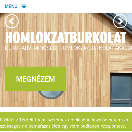
MENÜ
HOMLOKZATBURKOLAT
DEKORATÍV, MINŐSÉGI HOMLOKZATBURKOLAT AKÁCB
MEGNÉZEM
Főoldal
>
Tisztelt Uram, szeretnek erdeklodni, hogy betonteraszra
szukseges-e a parnafazas elott egy extra padlopon reteg ontese,