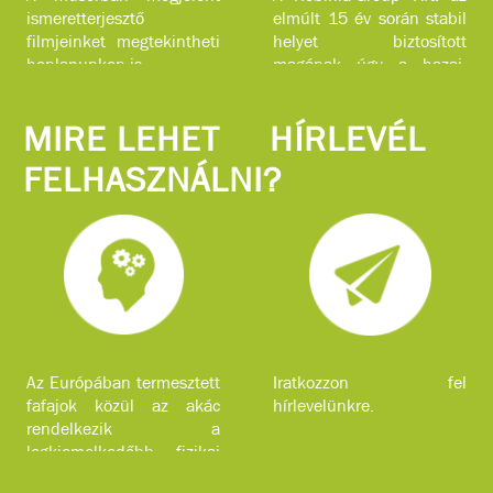
ismeretterjesztő
elmúlt 15 év során stabil
filmjeinket megtekintheti
helyet biztosított
honlapunkon is.
magának úgy a hazai,
mint a nemzetközi piacon
komplex faipari
MIRE LEHET
HÍRLEVÉL
szolgáltatásokkal.
FELHASZNÁLNI?
Az Európában termesztett
Iratkozzon fel
fafajok közül az akác
hírlevelünkre.
rendelkezik a
legkiemelkedőbb fizikai
jellemzőkkel.