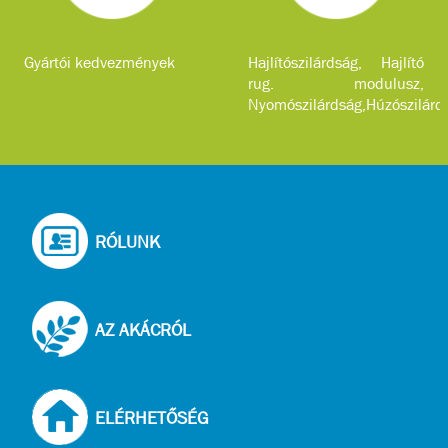
Gyártói kedvezmények
Hajlítószilárdság, Hajlító
rug. modulusz,
Nyomószilárdság,Húzószilárd
...
RÓLUNK
AZ AKÁCRÓL
ELÉRHETŐSÉG