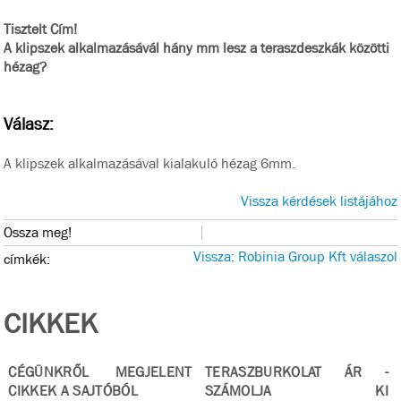
Tisztelt Cím!
A klipszek alkalmazásávál hány mm lesz a teraszdeszkák közötti
hézag?
Válasz:
A klipszek alkalmazásával kialakuló hézag 6mm.
Vissza kérdések listájához
Ossza meg!
Vissza: Robinia Group Kft válaszol
címkék:
CIKKEK
CÉGÜNKRŐL MEGJELENT
TERASZBURKOLAT ÁR -
CIKKEK A SAJTÓBÓL
SZÁMOLJA KI