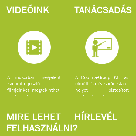
VIDEÓINK
TANÁCSADÁS
A műsorban megjelent
A Robinia-Group Kft. az
ismeretterjesztő
elmúlt 15 év során stabil
filmjeinket megtekintheti
helyet biztosított
honlapunkon is.
magának úgy a hazai,
mint a nemzetközi piacon
komplex faipari
MIRE LEHET
HÍRLEVÉL
szolgáltatásokkal.
FELHASZNÁLNI?