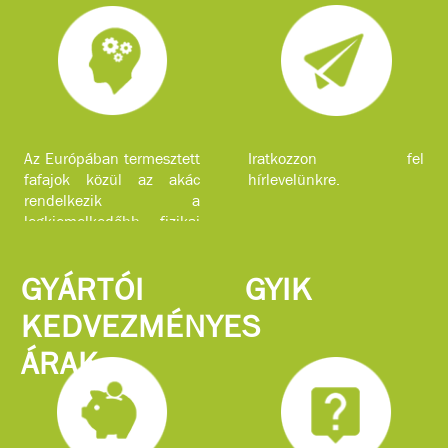
Az Európában termesztett
Iratkozzon fel
fafajok közül az akác
hírlevelünkre.
rendelkezik a
legkiemelkedőbb fizikai
jellemzőkkel.
GYÁRTÓI
GYIK
KEDVEZMÉNYES
ÁRAK