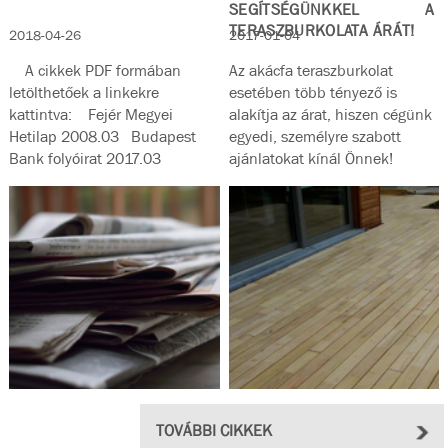
SEGÍTSÉGÜNKKEL A
TERASZBURKOLATA ÁRÁT!
2018-04-26
2017-01-04
A cikkek PDF formában
Az akácfa teraszburkolat
letölthetőek a linkekre
esetében több tényező is
kattintva: Fejér Megyei
alakítja az árat, hiszen cégünk
Hetilap 2008.03 Budapest
egyedi, személyre szabott
Bank folyóirat 2017.03
ajánlatokat kínál Önnek!
Magyar...
TOVÁBBI CIKKEK