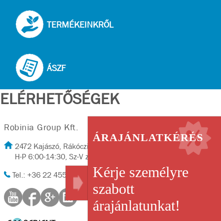
TERMÉKEINKRŐL
ÁSZF
ELÉRHETŐSÉGEK
Robinia Group Kft.
ÁRAJÁNLATKÉRÉS
2472 Kajászó, Rákóczi út 2/A
H-P 6:00-14:30, Sz-V zárva
Kérje személyre
Tel.: +36 22 455-702, Fax: +36 22 455-702
szabott
árajánlatunkat!