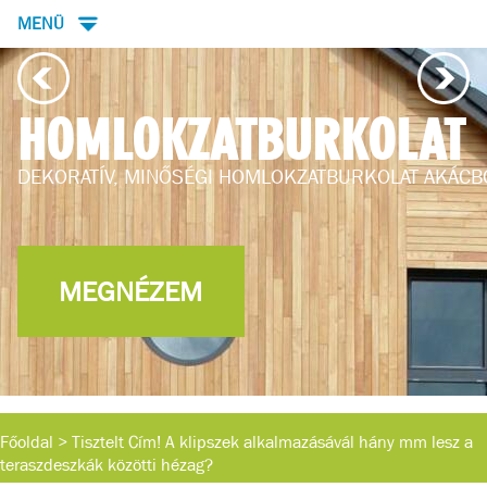
MENÜ
HOMLOKZATBURKOLAT
DEKORATÍV, MINŐSÉGI HOMLOKZATBURKOLAT AKÁCB
MEGNÉZEM
Főoldal
>
Tisztelt Cím! A klipszek alkalmazásávál hány mm lesz a
teraszdeszkák közötti hézag?