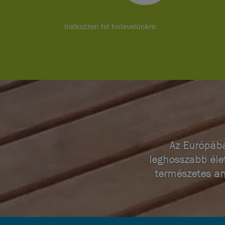
Iratkozzon fel hírlevelünkre.
Az Európába
leghosszabb éle
természetes an