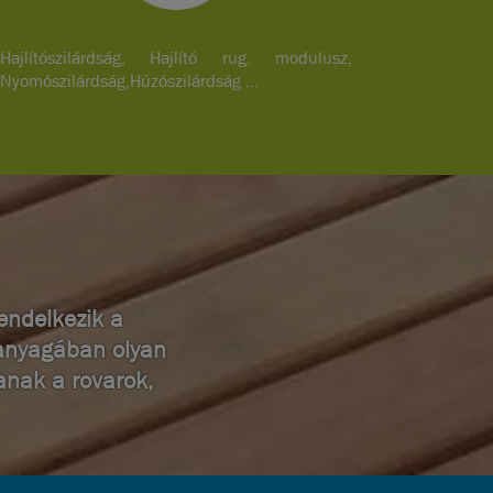
Hajlítószilárdság, Hajlító rug. modulusz,
Nyomószilárdság,Húzószilárdság ...
endelkezik a
aanyagában olyan
anak a rovarok,