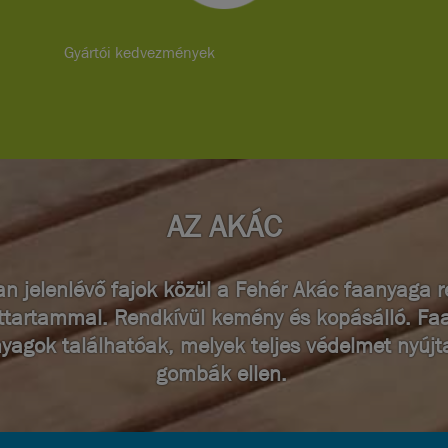
Gyártói kedvezmények
AZ AKÁC
n jelenlévő fajok közül a Fehér Akác faanyaga r
ttartammal. Rendkívül kemény és kopásálló. F
yagok találhatóak, melyek teljes védelmet nyújt
gombák ellen.