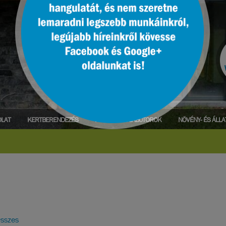
LAT
KERTBERENDEZÉS
PARK- ÉS UTCABÚTOROK
NÖVÉNY- ÉS ÁLL
sszes