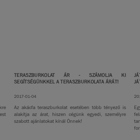
TERASZBURKOLAT ÁR - SZÁMOLJA KI
JÁ
SEGÍTSÉGÜNKKEL A TERASZBURKOLATA ÁRÁT!
JÁ
2017-01-04
20
kre
Az akácfa teraszburkolat esetében több tényező is
Eg
est
alakítja az árat, hiszen cégünk egyedi, személyre
fe
szabott ajánlatokat kínál Önnek!
ta
fo