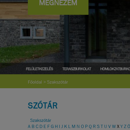
MEGNÉZEM
FELÜLETKEZELÉS
TERASZBURKOLAT
HOMLOKZATBURKO
Főoldal
>
Szakszótár
SZÓTÁR
Szakszótár
A
B
C
D
E
F
G
H
I
J
K
L
M
N
O
P
Q
R
S
T
U
V
W
X
Y
Z
Ö