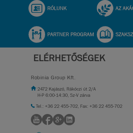
RÓLUNK
AZ AKÁ
PARTNER PROGRAM
SZAKS
ELÉRHETŐSÉGEK
Robinia Group Kft.
2472 Kajászó, Rákóczi út 2/A
H-P 6:00-14:30, Sz-V zárva
Tel.: +36 22 455-702, Fax: +36 22 455-702