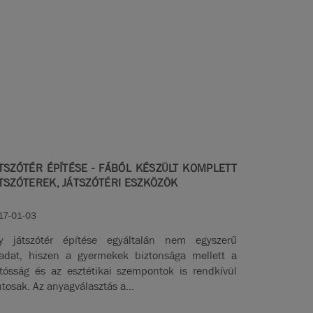
TSZÓTÉR ÉPÍTÉSE - FÁBÓL KÉSZÜLT KOMPLETT
TSZÓTEREK, JÁTSZÓTÉRI ESZKÖZÖK
17-01-03
y játszótér építése egyáltalán nem egyszerű
ladat, hiszen a gyermekek biztonsága mellett a
rtósság és az esztétikai szempontok is rendkívül
ntosak. Az anyagválasztás a...