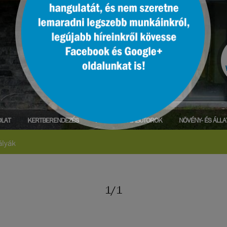
LAT
KERTBERENDEZÉS
PARK- ÉS UTCABÚTOROK
NÖVÉNY- ÉS ÁLL
ályák
1/1