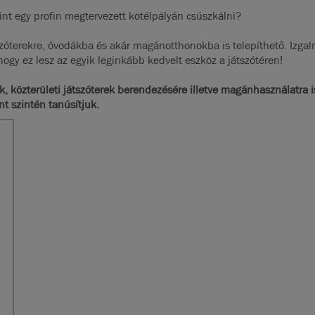
nt egy profin megtervezett kötélpályán csúszkálni?
zóterekre, óvodákba és akár magánotthonokba is telepíthető. Izgalm
ogy ez lesz az egyik leginkább kedvelt eszköz a játszótéren!
ák, közterületi játszóterek berendezésére illetve magánhasználatra 
nt szintén tanúsítjuk.