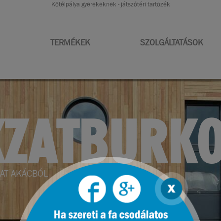
Kötélpálya gyerekeknek - játszótéri tartozék
TERMÉKEK
SZOLGÁLTATÁSOK
RENDEZÉS