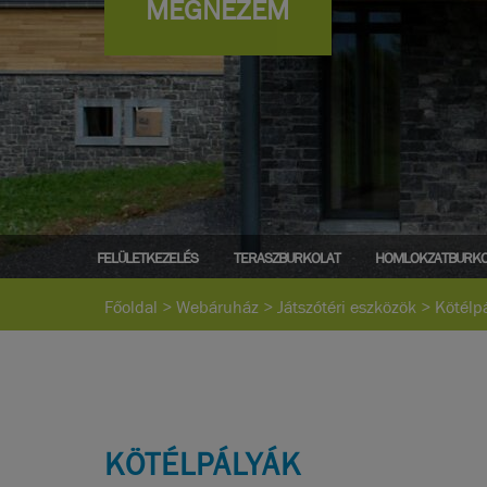
MEGNÉZEM
FELÜLETKEZELÉS
TERASZBURKOLAT
HOMLOKZATBURKO
Főoldal
>
Webáruház
>
Játszótéri eszközök
>
Kötélp
KÖTÉLPÁLYÁK