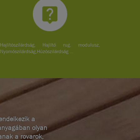
Hajlítószilárdság, Hajlító rug. modulusz,
Nyomószilárdság,Húzószilárdság ...
endelkezik a
aanyagában olyan
anak a rovarok,