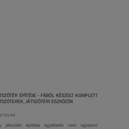
TSZÓTÉR ÉPÍTÉSE - FÁBÓL KÉSZÜLT KOMPLETT
TSZÓTEREK, JÁTSZÓTÉRI ESZKÖZÖK
17-01-03
y játszótér építése egyáltalán nem egyszerű