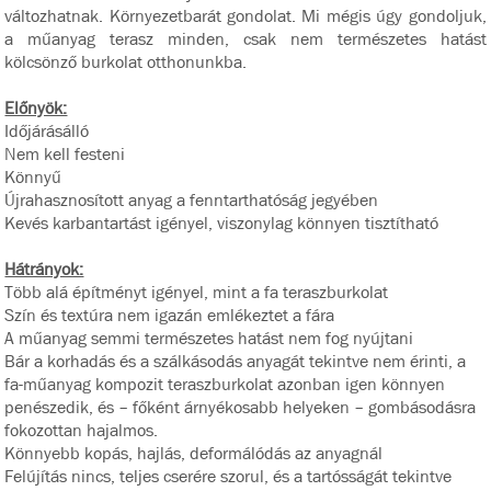
változhatnak. Környezetbarát gondolat. Mi mégis úgy gondoljuk,
a műanyag terasz minden, csak nem természetes hatást
kölcsönző burkolat otthonunkba.
Előnyök:
Időjárásálló
Nem kell festeni
Könnyű
Újrahasznosított anyag a fenntarthatóság jegyében
Kevés karbantartást igényel, viszonylag könnyen tisztítható
Hátrányok:
Több alá építményt igényel, mint a fa teraszburkolat
Szín és textúra nem igazán emlékeztet a fára
A műanyag semmi természetes hatást nem fog nyújtani
Bár a korhadás és a szálkásodás anyagát tekintve nem érinti, a
fa-műanyag kompozit teraszburkolat azonban igen könnyen
penészedik, és – főként árnyékosabb helyeken – gombásodásra
fokozottan hajalmos.
Könnyebb kopás, hajlás, deformálódás az anyagnál
Felújítás nincs, teljes cserére szorul, és a tartósságát tekintve