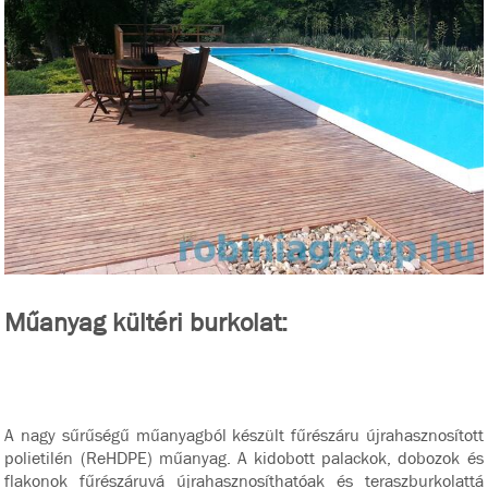
Műanyag kültéri burkolat:
A nagy sűrűségű műanyagból készült fűrészáru újrahasznosított
polietilén (ReHDPE) műanyag. A kidobott palackok, dobozok és
flakonok fűrészáruvá újrahasznosíthatóak és teraszburkolattá