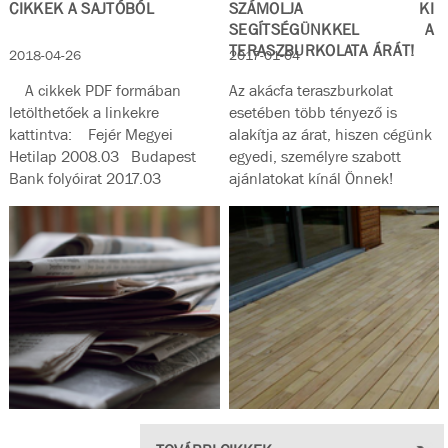
CIKKEK A SAJTÓBÓL
SZÁMOLJA KI
SEGÍTSÉGÜNKKEL A
TERASZBURKOLATA ÁRÁT!
2018-04-26
2017-01-04
A cikkek PDF formában
Az akácfa teraszburkolat
letölthetőek a linkekre
esetében több tényező is
kattintva: Fejér Megyei
alakítja az árat, hiszen cégünk
Hetilap 2008.03 Budapest
egyedi, személyre szabott
Bank folyóirat 2017.03
ajánlatokat kínál Önnek!
Magyar...