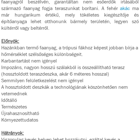
faanyagról beszélvén, garantáltan nem esőerdők irtásából
származó faanyag fogja teraszunkat borítani. A fehér
akác
ma
már hungarikum értékű, mely tökéletes kiegészítője és
építőanyaga lehet otthonunk bármely területén, legyen szó
kültérről vagy beltérről.
Előnyök:
Hazánkban termő faanyag, a trópusi fákhoz képest jobban bírja a
hőmérséklet szélsőséges különbségeit.
Karbantartást nem igényel
Impozáns, nagyon hosszú szálakból is összeállítható terasz
(hossztoldott teraszdeszka, akár 6 méteres hosszal)
Semmilyen felületkezelést nem igényel
A hossztoldott deszkák a technológiának köszönhetően nem
vetemednek
Időtálló
Természetes
Újrahasznosítható
Környezettudatos
Hátrányok:
Viszonylag kevés helyen lehet hozzájutni, ezáltal kevés a