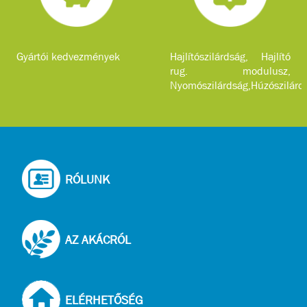
Gyártói kedvezmények
Hajlítószilárdság, Hajlító
rug. modulusz,
Nyomószilárdság,Húzószilárd
...
RÓLUNK
AZ AKÁCRÓL
ELÉRHETŐSÉG