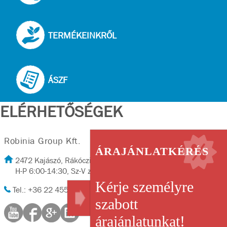
TERMÉKEINKRŐL
ÁSZF
ELÉRHETŐSÉGEK
Robinia Group Kft.
ÁRAJÁNLATKÉRÉS
2472 Kajászó, Rákóczi út 2/A
H-P 6:00-14:30, Sz-V zárva
Kérje személyre
Tel.: +36 22 455-702, Fax: +36 22 455-702
szabott
árajánlatunkat!