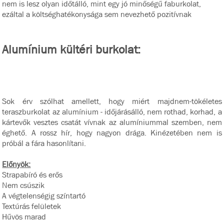
nem is lesz olyan időtálló, mint egy jó minőségű faburkolat,
ezáltal a költséghatékonysága sem nevezhető pozitívnak
Alumínium kültéri burkolat:
Sok érv szólhat amellett, hogy miért majdnem-tökéletes
teraszburkolat az alumínium - időjárásálló, nem rothad, korhad, a
kártevők vesztes csatát vívnak az alumíniummal szemben, nem
éghető. A rossz hír, hogy nagyon drága. Kinézetében nem is
próbál a fára hasonlítani.
Előnyök:
Strapabíró és erős
Nem csúszik
A végtelenségig színtartó
Textúrás felületek
Hűvös marad