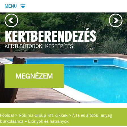
MENÜ
KERTBERENDEZÉS
ÓL
KERTI BÚTOROK, KERTÉPÍTÉS
MEGNÉZEM
Főoldal
>
Robinia Group Kft. cikkek
>
A fa és a többi anyag
burkoláshoz – Előnyök és hátrányok