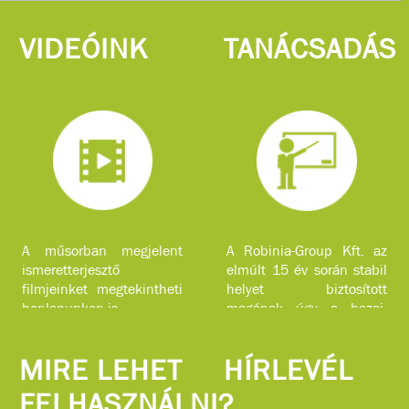
VIDEÓINK
TANÁCSADÁS
A műsorban megjelent
A Robinia-Group Kft. az
ismeretterjesztő
elmúlt 15 év során stabil
filmjeinket megtekintheti
helyet biztosított
honlapunkon is.
magának úgy a hazai,
mint a nemzetközi piacon
komplex faipari
MIRE LEHET
HÍRLEVÉL
szolgáltatásokkal.
FELHASZNÁLNI?