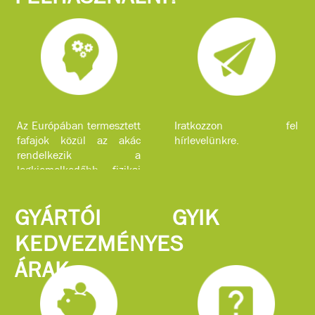
Az Európában termesztett
Iratkozzon fel
fafajok közül az akác
hírlevelünkre.
rendelkezik a
legkiemelkedőbb fizikai
jellemzőkkel.
GYÁRTÓI
GYIK
KEDVEZMÉNYES
ÁRAK