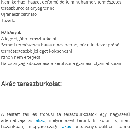
Nem korhad, hasad, deformálódik, mint bármely természetes
teraszburkolat anyag tenné
Újrahasznosítható
Tűzálló
Hátrányok:
A legdrágább teraszburkolat
Semmi természetes hatás nincs benne, bár a fa dekor próbál
természetesebb jelleget kölcsönözni
Itthon nem elterjedt
Káros anyag kibocsátására kerül sor a gyártási folyamat során
Akác teraszburkolat:
A telített fák és trópusi fa teraszburkolatok egy nagyszerű
alternatívája az
akác
, melyre azért térünk ki külön is, mert
hazánkban, magyarországi
akác
ültetvény-erdőkben termő