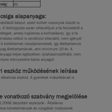
ység:
db
 csiga alapanyaga:
kácfából készül, ezért kültéri viszonyok között is
. A feldolgozás során eltávolítjuk a fa felületéről a
a réteget, amely hajlamos a korhadásra), így a fa
nálata nélkül is rendkívül ellenálló, nem igényel
t. A kötőelemek rozsdamentesek, így élettartamuk
nyag élettartamának, ami minimum 10 év. A
aanyaga teljes egészében újrahasznosítható, nem
ilyen környezetre káros anyagot.
éri eszköz működésének leírása
 alkalmas eszköz. A gyerekek mászókának is
e vonatkozó szabvány megjelölése
2008 Játszótéri eszközök - Általános
ikai követelmények és vizsgálati módszerek