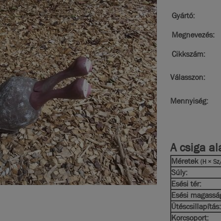
Gyártó:
Megnevezés:
Cikkszám:
Válasszon:
Mennyiség:
A csiga al
Méretek
(H × Sz
Súly:
Esési tér:
Esési magassá
Ütéscsillapítás:
Korcsoport: