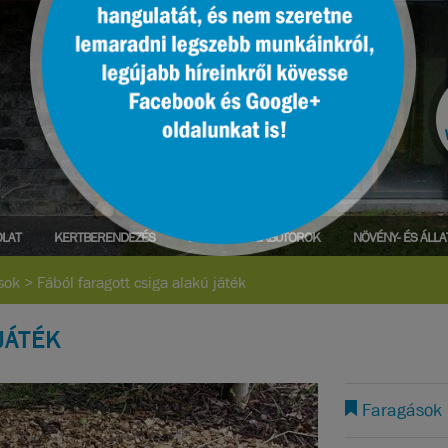
LAT
KERTBERENDEZÉS
PARK- ÉS UTCABÚTOROK
NÖVÉNY- ÉS ÁLL
sok
>
Fából faragott csiga alakú játék
JÁTÉK
Faragások