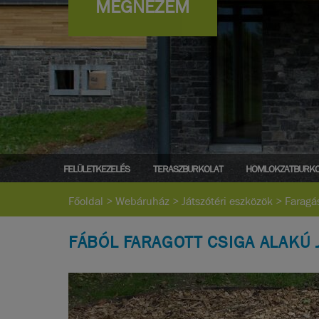
MEGNÉZEM
FELÜLETKEZELÉS
TERASZBURKOLAT
HOMLOKZATBURKO
Főoldal
>
Webáruház
>
Játszótéri eszközök
>
Faragá
FÁBÓL FARAGOTT CSIGA ALAKÚ 