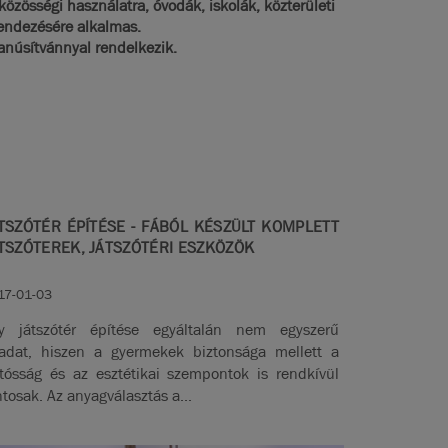
közösségi használatra, óvodák, iskolák, közterületi
rendezésére alkalmas.
anúsítvánnyal rendelkezik.
TSZÓTÉR ÉPÍTÉSE - FÁBÓL KÉSZÜLT KOMPLETT
TSZÓTEREK, JÁTSZÓTÉRI ESZKÖZÖK
17-01-03
y játszótér építése egyáltalán nem egyszerű
ladat, hiszen a gyermekek biztonsága mellett a
rtósság és az esztétikai szempontok is rendkívül
ntosak. Az anyagválasztás a...