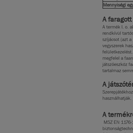
Mennyiségi eg
A faragott
A termék I. o. a
rendkívül tartós
szíjácsot (azt 
vegyszerek hasz
felületkezelés
megfelel a faa
játszóeszköz f
tartalmaz semm
A játszót
Szerepjátékhoz
használhatják.
A termékr
MSZ EN 1176-1:
biztonságtechn