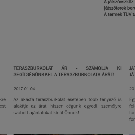
A játszóeszköz 
játszóterek be
A termék TÜV t
TERASZBURKOLAT ÁR - SZÁMOLJA KI
JÁ
SEGÍTSÉGÜNKKEL A TERASZBURKOLATA ÁRÁT!
JÁ
2017-01-04
20
kre
Az akácfa teraszburkolat esetében több tényező is
Eg
est
alakítja az árat, hiszen cégünk egyedi, személyre
fe
szabott ajánlatokat kínál Önnek!
ta
fo