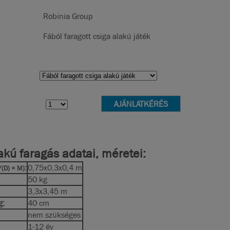
Robinia Group
Fából faragott csiga alakú játék
akú faragás adatai, méretei:
:
0,75x0,3x0,4 m
/(D) × M)
50 kg
3,3x3,45 m
g:
40 cm
nem szükséges
1-12 év